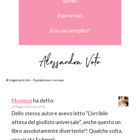
quindi.
Essere vivi.
Era così semplice
“
© L’angolino di Ale – Riproduzione riservata
Monique
ha detto:
20 Maggio 2013 alle 19:56
Dello stesso autore avevo letto “L’orribile
attesa del giudizio universale”, anche questo un
libro assolutamente divertente!! Qualche volta,
una risata fa bene!