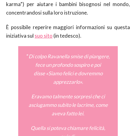
karma”) per aiutare i bambini bisognosi nel mondo,
concentrandosi sulla loro istruzione.
È possibile reperire maggiori informazioni su questa
iniziativa sul
suo sito
(in tedesco).
“
Di colpo Ravanella smise di piangere,
fece un profondo sospiro e poi
disse «Siamo felici e dovremmo
apprezzarlo».
Eravamo talmente sorpresi che ci
asciugammo subito le lacrime, come
aveva fatto lei.
Quella si poteva chiamare felicità,