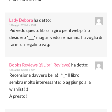
Lady Debora
ha detto:
13 Maggio 2013 alle 10:04
Più vedo questo libro in giro per il web più lo
desidero *___* magari vedo se mamma ha voglia di
farmi un regalino va ;p
Books Reviews (@Libri_Reviews)
ha detto:
12 Maggio 2013 alle 9:27
Recensione davvero bella!! ^_^ Il libro
sembra molto interessante: lo aggiungo alla
wishlist! ;)
A presto!