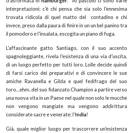
trasformata in
hamburger
. Al pascolo ci sono varie
interpretazioni: c’è chi pensa che sia solo l’ennesima
trovata ridicola di quel matto del contadino e chi
invece, preso dalla paura di finire in un un bel panino tra
il pomodoro e l’insalata, escogita un piano di fuga.
L’affascinante gatto Santiago, con il suo accento
spagnoleggiante, rivela l’esistenza di una via d’uscita,
di un luogo perfetto per tutti loro. Lolle decide quindi
di farsi carico dei preparativi e di convincere le sue
amiche Ravanella e Gilda e quel fedifrago del suo
toro…ehm..del suo fidanzato Champion a partire verso
una nuova vita in un Paese nel quale non solo le mucche
non vengono mangiate ma vengono addirittura
considerate sacre e venerate: l’
India
!
Già, quale miglior luogo per trascorrere un’esistenza