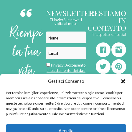
NEWSLETTER
RESTIAMO
IN
Ti invierò le news 1
Riempi
volta al mese
CONTATTO
Ti aspetto sui social
la tua
vita
Privacy:
Acconsento
al trattamento dei dati
personali
di
Gestisci Consenso
Per fornire le migliori esperienze, utilizziamo tecnologie come i cookie per
born in
MaMaStudiOs
memorizzare e/o accedere alle informazioni del dispositivo. Il consenso a
emozioni
queste tecnologie ci permetterà di elaborare dati come il comportamento di
navigazione o ID unici su questo sito. Non acconsentire o ritirare il consenso
può influire negativamente su alcune caratteristiche e funzioni.
© 2013 - 2026 - Tutti i
Accetta