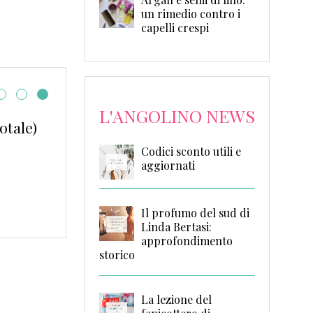
un rimedio contro i
capelli crespi
L'ANGOLINO NEWS
otale)
Quando un corso può 
una vita
Codici sconto utili e
aggiornati
Il profumo del sud di
Linda Bertasi:
approfondimento
storico
La lezione del