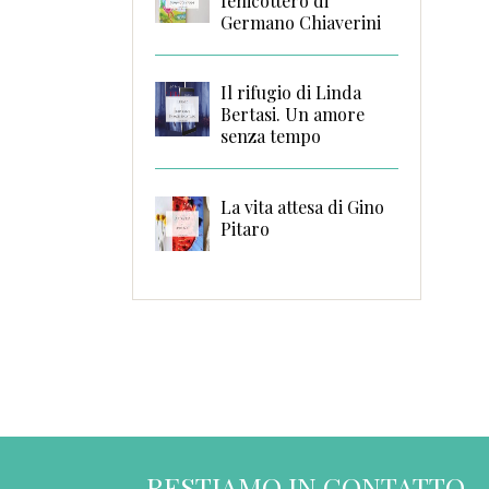
fenicottero di
Germano Chiaverini
Il rifugio di Linda
Bertasi. Un amore
senza tempo
La vita attesa di Gino
Pitaro
RESTIAMO IN CONTATTO