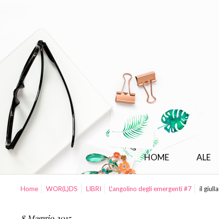
HOME
ALE
Home
WOR(L)DS
LIBRI
L'angolino degli emergenti #7
il giul
8 Maggio 2015