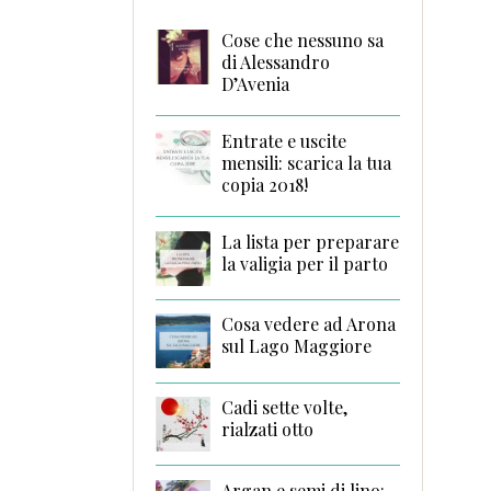
Cose che nessuno sa
di Alessandro
D’Avenia
Entrate e uscite
mensili: scarica la tua
copia 2018!
La lista per preparare
la valigia per il parto
Cosa vedere ad Arona
sul Lago Maggiore
Cadi sette volte,
rialzati otto
Argan e semi di lino: