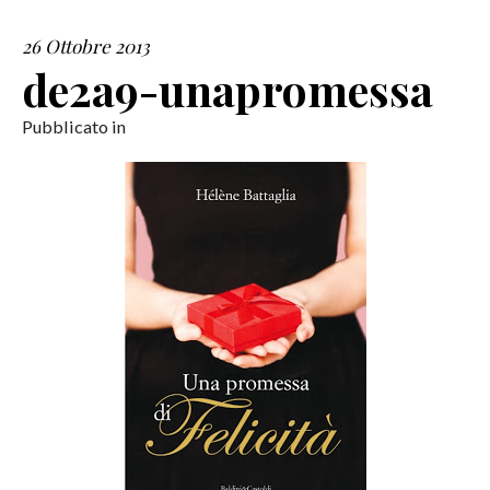
26 Ottobre 2013
SERVIZI
de2a9-unapromessa
COLLABORAZIONI
Pubblicato in
CONTATTI