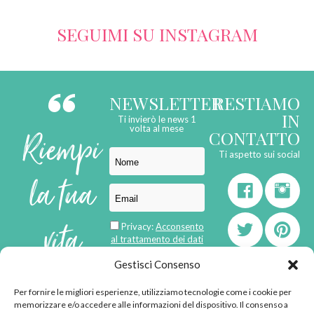
SEGUIMI SU INSTAGRAM
NEWSLETTER
RESTIAMO
IN
Ti invierò le news 1
Riempi
volta al mese
CONTATTO
Ti aspetto sui social
la tua
vita
Privacy:
Acconsento
al trattamento dei dati
personali
di
Gestisci Consenso
Per fornire le migliori esperienze, utilizziamo tecnologie come i cookie per
born in
MaMaStudiOs
memorizzare e/o accedere alle informazioni del dispositivo. Il consenso a