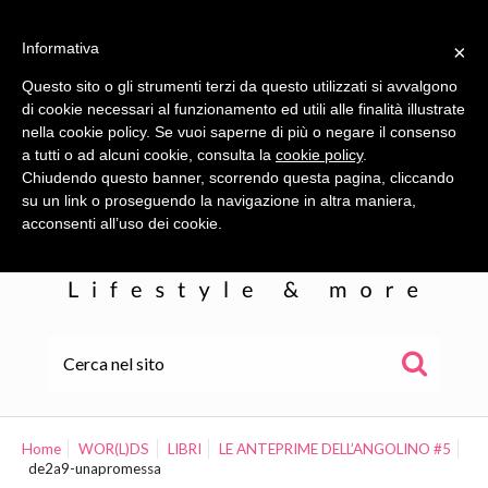
Informativa
×
Questo sito o gli strumenti terzi da questo utilizzati si avvalgono
di cookie necessari al funzionamento ed utili alle finalità illustrate
nella cookie policy. Se vuoi saperne di più o negare il consenso
a tutti o ad alcuni cookie, consulta la
cookie policy
.
Chiudendo questo banner, scorrendo questa pagina, cliccando
su un link o proseguendo la navigazione in altra maniera,
acconsenti all’uso dei cookie.
HOME
ALE
Home
WOR(L)DS
LIBRI
LE ANTEPRIME DELL’ANGOLINO #5
de2a9-unapromessa
WOR(L)DS