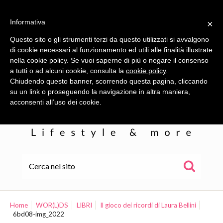
Informativa
×
Questo sito o gli strumenti terzi da questo utilizzati si avvalgono
di cookie necessari al funzionamento ed utili alle finalità illustrate
nella cookie policy. Se vuoi saperne di più o negare il consenso
a tutti o ad alcuni cookie, consulta la
cookie policy
.
Chiudendo questo banner, scorrendo questa pagina, cliccando
su un link o proseguendo la navigazione in altra maniera,
acconsenti all’uso dei cookie.
HOME
ALE
Home
WOR(L)DS
LIBRI
Il gioco dei ricordi di Laura Bellini
6bd08-img_2022
WOR(L)DS