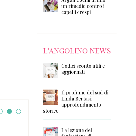
un rimedio contro i
capelli crespi
L'ANGOLINO NEWS
Codici sconto utili e
aggiornati
Il profumo del sud di
Linda Bertasi:
approfondimento
storico
Geologia di un padre di
La lezione del
Magrelli