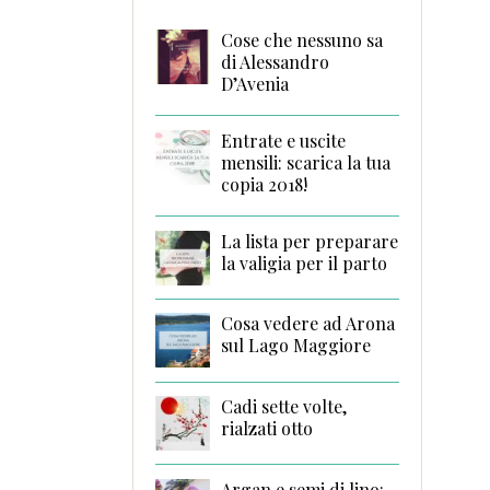
Cose che nessuno sa
di Alessandro
D’Avenia
Entrate e uscite
mensili: scarica la tua
copia 2018!
La lista per preparare
la valigia per il parto
Cosa vedere ad Arona
sul Lago Maggiore
Cadi sette volte,
rialzati otto
Argan e semi di lino: