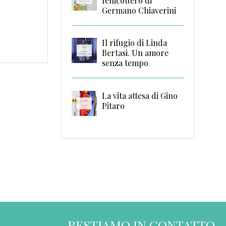
fenicottero di
Germano Chiaverini
Il rifugio di Linda
Bertasi. Un amore
senza tempo
La vita attesa di Gino
Pitaro
RESTIAMO IN CONTATTO