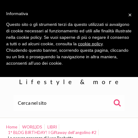
Informativa
×
Questo sito o gli strumenti terzi da questo utilizzati si avvalgono
di cookie necessari al funzionamento ed utili alle finalità illustrate
nella cookie policy. Se vuoi saperne di più o negare il consenso
a tutti o ad alcuni cookie, consulta la
cookie policy
.
Chiudendo questo banner, scorrendo questa pagina, cliccando
su un link o proseguendo la navigazione in altra maniera,
acconsenti all’uso dei cookie.
HOME
ALE
Home
WOR(L)DS
LIBRI
1° BLOG BIRTHDAY! I Giftaway dell’angolino #2
WOR(L)DS