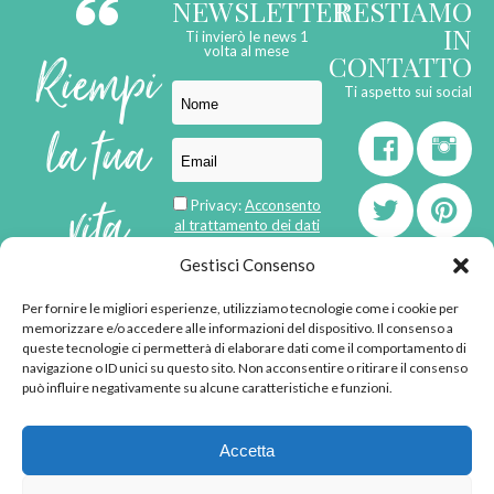
NEWSLETTER
RESTIAMO
IN
Ti invierò le news 1
Riempi
volta al mese
CONTATTO
Ti aspetto sui social
la tua
vita
Privacy:
Acconsento
al trattamento dei dati
personali
di
Gestisci Consenso
Per fornire le migliori esperienze, utilizziamo tecnologie come i cookie per
born in
MaMaStudiOs
memorizzare e/o accedere alle informazioni del dispositivo. Il consenso a
emozioni
queste tecnologie ci permetterà di elaborare dati come il comportamento di
navigazione o ID unici su questo sito. Non acconsentire o ritirare il consenso
può influire negativamente su alcune caratteristiche e funzioni.
© 2013 - 2026 - Tutti i
Accetta
diritti riservati
"L'angolino di Ale" di