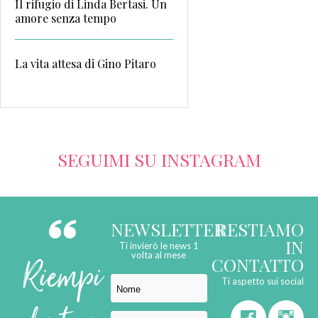
Il rifugio di Linda Bertasi. Un
amore senza tempo
La vita attesa di Gino Pitaro
SEGUIMI SU INSTAGRAM
NEWSLETTER
RESTIAMO
IN
Ti invierò le news 1
Riempi
volta al mese
CONTATTO
Ti aspetto sui social