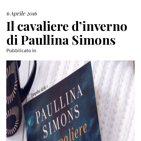
6 Aprile 2016
SERVIZI
Il cavaliere d’inverno
COLLABORAZIONI
di Paullina Simons
CONTATTI
Pubblicato in