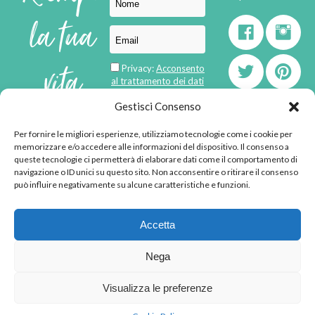
la tua
vita
Privacy:
Acconsento
al trattamento dei dati
personali
di
Gestisci Consenso
Per fornire le migliori esperienze, utilizziamo tecnologie come i cookie per
born in
MaMaStudiOs
memorizzare e/o accedere alle informazioni del dispositivo. Il consenso a
emozioni
queste tecnologie ci permetterà di elaborare dati come il comportamento di
navigazione o ID unici su questo sito. Non acconsentire o ritirare il consenso
può influire negativamente su alcune caratteristiche e funzioni.
© 2013 - 2026 - Tutti i
Accetta
diritti riservati
"L'angolino di Ale" di
Nega
Alessandra Voto -
angolinodiale@gmail.com
Visualizza le preferenze
P.IVA 02592570036 -
Privacy Policy
-
Cookie