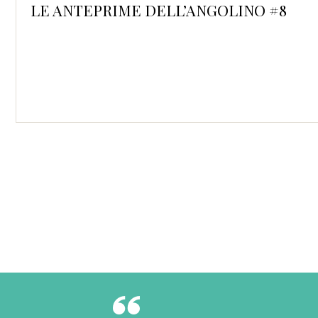
’ANGOLINO #8
Equ
Sim