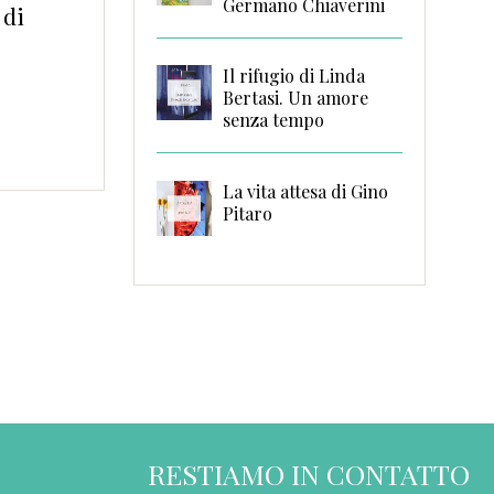
Germano Chiaverini
es mom, we can!
Il rifugio di Linda
Bertasi. Un amore
senza tempo
La vita attesa di Gino
Pitaro
RESTIAMO IN CONTATTO