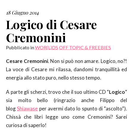
18 Giugno 2014
SERVIZI
Logico di Cesare
COLLABORAZIONI
Cremonini
CONTATTI
Pubblicato in
WOR(L)DS
OFF TOPIC & FREEBIES
Cesare Cremonini
. Non si può non amare. Logico, no?!
La voce di Cesare mi rilassa, dandomi tranquillità ed
energia allo stato puro, nello stesso tempo.
A parte gli scherzi, trovo che il suo ultimo CD “
Logico
”
sia molto bello (ringrazio anche Filippo del
blog
Shiawase
per avermi dato lo spunto di “ascolto”).
Chissà che libri legge uno come Cremonini? Sarei
curiosa di saperlo!