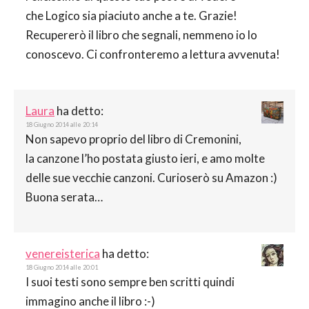
che Logico sia piaciuto anche a te. Grazie!
Recupererò il libro che segnali, nemmeno io lo
conoscevo. Ci confronteremo a lettura avvenuta!
Laura
ha detto:
18 Giugno 2014 alle 20:14
Non sapevo proprio del libro di Cremonini,
la canzone l’ho postata giusto ieri, e amo molte
delle sue vecchie canzoni. Curioserò su Amazon :)
Buona serata…
venereisterica
ha detto:
18 Giugno 2014 alle 20:01
I suoi testi sono sempre ben scritti quindi
immagino anche il libro :-)