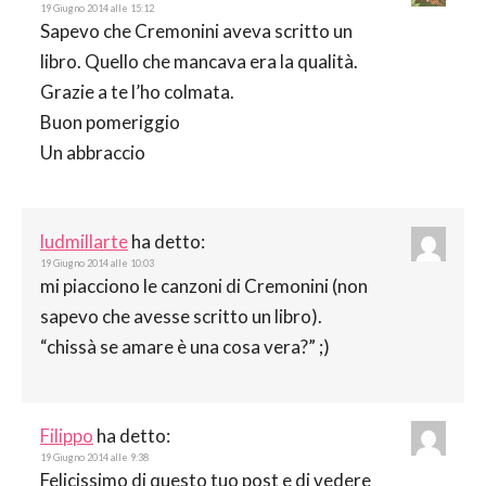
19 Giugno 2014 alle 15:12
Sapevo che Cremonini aveva scritto un
libro. Quello che mancava era la qualità.
Grazie a te l’ho colmata.
Buon pomeriggio
Un abbraccio
ludmillarte
ha detto:
19 Giugno 2014 alle 10:03
mi piacciono le canzoni di Cremonini (non
sapevo che avesse scritto un libro).
“chissà se amare è una cosa vera?” ;)
Filippo
ha detto:
19 Giugno 2014 alle 9:38
Felicissimo di questo tuo post e di vedere