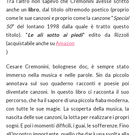
Tra l’altro non sapevo che Cremonini avesse scritto
anche un
libro
, dal titolo oltremodo poetico (proprio
come le sue canzoni e proprio come la canzone “
Special
50
” del lontano 1998 dalla quale è tratto questo
titolo). “
Le ali sotto ai piedi
” edito da Rizzoli
(acquistabile anche su
Amazon
)
Cesare Cremonini, bolognese doc, è sempre stato
immerso nella musica e nelle parole. Sin da piccolo
annotava sul suo quaderno racconti e poesie poi
diventate canzoni. In questo libro ci racconta il suo
percorso, che ha il sapore di una piccola fiaba moderna,
con tutte le sue magie. La scoperta della musica, la
nascita delle sue canzoni, la lotta per realizzare i propri
sogni. E poi i momenti difficili, i guai, le sofferenze. Fino
all’incontro importante, quello che darà una svolta alla