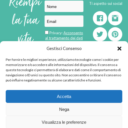
Riempi
Ti aspetto sui social
la tua
vita
Privacy:
Acconsento
al trattamento dei dati
personali
di
Gestisci Consenso
Per fornire le migliori esperienze, utilizziamo tecnologie come i cookie per
born in
MaMaStudiOs
memorizzare e/o accedere alle informazioni del dispositivo. Il consenso a
emozioni
queste tecnologie ci permetterà di elaborare dati come il comportamento di
navigazione o ID unici su questo sito. Non acconsentire o ritirare il consenso
può influire negativamente su alcune caratteristiche e funzioni.
© 2013 - 2026 - Tutti i
Accetta
diritti riservati
"L'angolino di Ale" di
Nega
Alessandra Voto -
angolinodiale@gmail.com
Visualizza le preferenze
P.IVA 02592570036 -