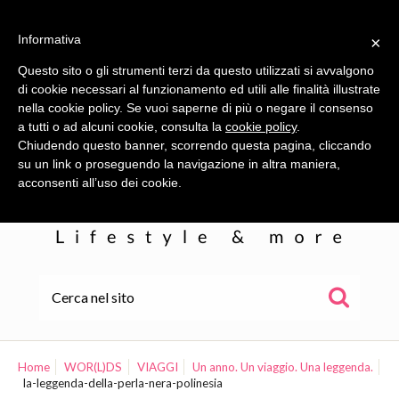
Informativa
×
Questo sito o gli strumenti terzi da questo utilizzati si avvalgono
di cookie necessari al funzionamento ed utili alle finalità illustrate
nella cookie policy. Se vuoi saperne di più o negare il consenso
a tutti o ad alcuni cookie, consulta la
cookie policy
.
Chiudendo questo banner, scorrendo questa pagina, cliccando
su un link o proseguendo la navigazione in altra maniera,
acconsenti all’uso dei cookie.
HOME
ALE
Home
WOR(L)DS
VIAGGI
Un anno. Un viaggio. Una leggenda.
la-leggenda-della-perla-nera-polinesia
WOR(L)DS