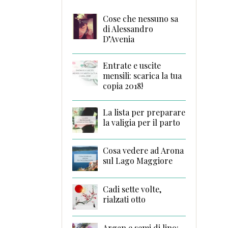
Cose che nessuno sa
di Alessandro
D’Avenia
Entrate e uscite
mensili: scarica la tua
copia 2018!
La lista per preparare
la valigia per il parto
Cosa vedere ad Arona
sul Lago Maggiore
Cadi sette volte,
rialzati otto
Argan e semi di lino: