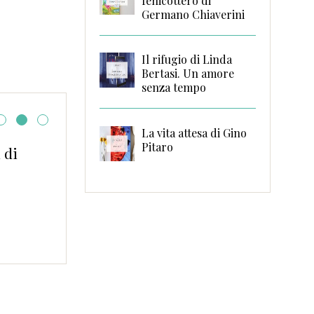
fenicottero di
Germano Chiaverini
Il rifugio di Linda
Bertasi. Un amore
senza tempo
La vita attesa di Gino
Pitaro
 di
Come “alleggerirsi” p
primavera