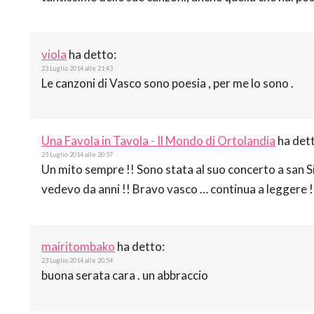
viola
ha detto:
23 Luglio 2014 alle 21:43
Le canzoni di Vasco sono poesia , per me lo sono .
Una Favola in Tavola - Il Mondo di Ortolandia
ha det
23 Luglio 2014 alle 20:57
Un mito sempre !! Sono stata al suo concerto a san Si
vedevo da anni !! Bravo vasco … continua a leggere !
mairitombako
ha detto:
23 Luglio 2014 alle 20:54
buona serata cara . un abbraccio