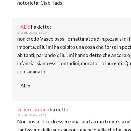
notorietà. Ciao Tads!
TADS
ha detto:
24 Luglio 2014 alle 11:37
non credo Vasco passi le mattinate ad ingozzarsi di f
importa, di lui mi ha colpito una cosa che forse in p
abitanti, parlando di lui, mi hanno detto che ancora o
infanzia, siano essi contadini, muratori o laureati. Qu
contaminato.
TADS
venereisterica
ha detto:
24 Luglio 2014 alle 8:55
Non posso dire di essere una sua fan ma trovo sia un
tantissime delle sue canzoni, anche quella che hai pos