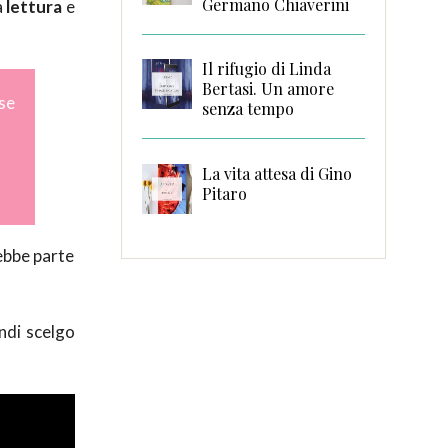
Germano Chiaverini
a
lettura
e
Il rifugio di Linda
Bertasi. Un amore
se
senza tempo
La vita attesa di Gino
Pitaro
rebbe parte
indi scelgo