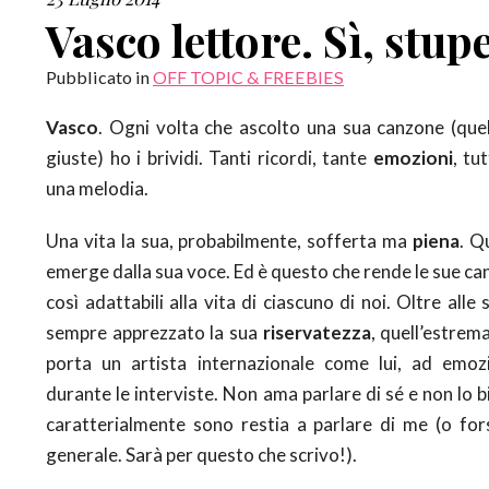
Vasco lettore. Sì, stup
Pubblicato in
OFF TOPIC & FREEBIES
Vasco
. Ogni volta che ascolto una sua canzone (quell
giuste) ho i brividi. Tanti ricordi, tante
emozioni
, tu
una melodia.
Una vita la sua, probabilmente, sofferta ma
piena
. Q
emerge dalla sua voce. Ed è questo che rende le sue ca
così adattabili alla vita di ciascuno di noi. Oltre alle
sempre apprezzato la sua
riservatezza
, quell’estrem
porta un artista internazionale come lui, ad emoz
durante le interviste. Non ama parlare di sé e non lo b
caratterialmente sono restia a parlare di me (o for
generale. Sarà per questo che scrivo!).