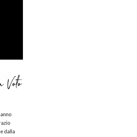
 hanno
razio
e dalla