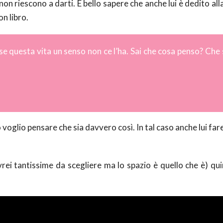
 non riescono a darti. È bello sapere che anche lui è dedito all
on libro.
se questa vita un senso non ce l’ha. Sai che cosa penso? Che 
o voglio pensare che sia davvero così. In tal caso anche lui fa
vrei tantissime da scegliere ma lo spazio è quello che è) qu