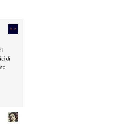
ni
ci di
nno