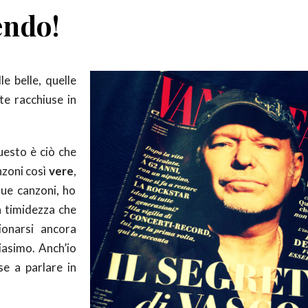
endo!
e belle, quelle
tte racchiuse in
uesto è ciò che
nzoni così
vere
,
 sue canzoni, ho
a timidezza che
ionarsi ancora
iasimo. Anch’io
se a parlare in