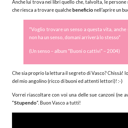
Anche lui trova nei libri quello che, talvolta, le persone
che riesca a trovare qualche
beneficio
nell’aprire un bu
“
Voglio trovare un senso a questa vita, anche 
non ha un senso, domani arriverà lo stesso
“
(Un senso – album “Buoni o cattivi” – 2004)
Che sia proprio la lettura il segreto di Vasco? Chissà! I
del mio angolino (ricco di buoni ed attenti lettori)! :-)
Vorrei riascoltare con voi una delle sue canzoni (ne a
“
Stupendo
“. Buon Vasco a tutti!