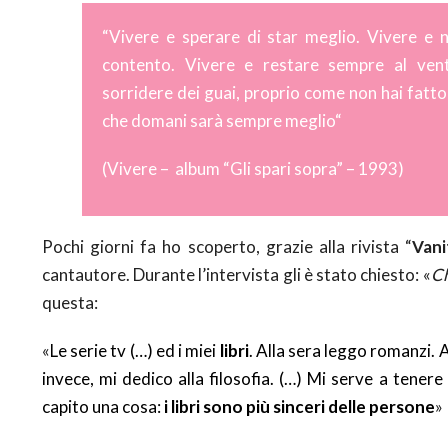
“
Vivere e sperare di star meglio. Vivere e 
contento. Vivere e restare sempre al ven
sorridere dei guai, proprio come non hai fatto
che domani sarà sempre meglio
“
(Vivere – album “Gli spari sopra” – 1993)
Pochi giorni fa ho scoperto, grazie alla rivista “
Vani
cantautore. Durante l’intervista gli è stato chiesto: «
Ch
questa:
«
Le serie tv (…) ed i miei
libri
. Alla sera leggo romanzi. A
invece, mi dedico alla filosofia. (…) Mi serve a tenere
capito una cosa:
i libri sono più sinceri delle persone
»