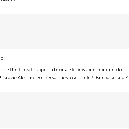
to:
ro e l’ho trovato super in forma e lucidissimo come non lo
! Grazie Ale … mI ero persa questo articolo !! Buona serata ?