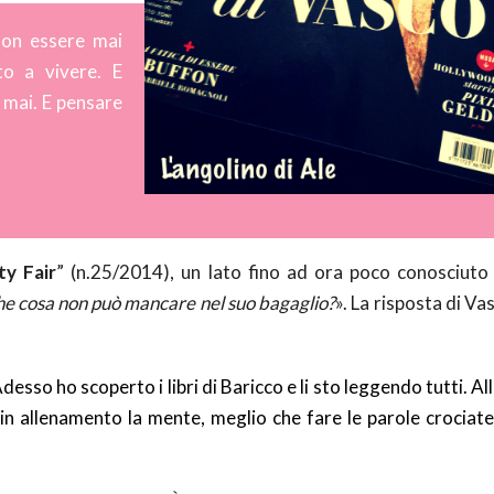
non essere mai
to a vivere. E
 mai. E pensare
ty Fair
” (n.25/2014), un lato fino ad ora poco conosciuto
e cosa non può mancare nel suo bagaglio?
». La risposta di Va
desso ho scoperto i libri di Baricco e li sto leggendo tutti. Al
 in allenamento la mente, meglio che fare le parole crociate