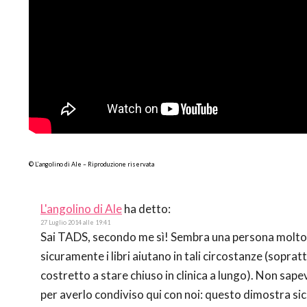
© L’angolino di Ale – Riproduzione riservata
L'angolino di Ale
ha detto:
27 Luglio 2014 alle 19:41
Sai TADS, secondo me sì! Sembra una persona molto ri
sicuramente i libri aiutano in tali circostanze (soprat
costretto a stare chiuso in clinica a lungo). Non sape
per averlo condiviso qui con noi: questo dimostra si