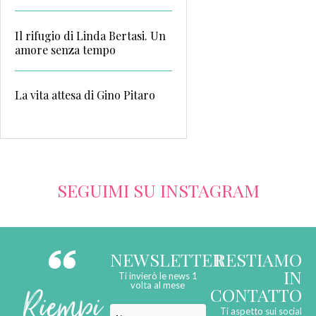
Il rifugio di Linda Bertasi. Un
amore senza tempo
La vita attesa di Gino Pitaro
SEGUIMI SU INSTAGRAM
NEWSLETTER
RESTIAMO
IN
Ti invierò le news 1
Riempi
volta al mese
CONTATTO
Ti aspetto sui social