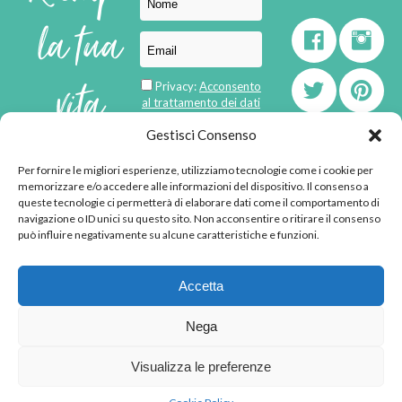
la tua
vita
Privacy:
Acconsento
al trattamento dei dati
personali
di
Gestisci Consenso
Per fornire le migliori esperienze, utilizziamo tecnologie come i cookie per
born in
MaMaStudiOs
memorizzare e/o accedere alle informazioni del dispositivo. Il consenso a
emozioni
queste tecnologie ci permetterà di elaborare dati come il comportamento di
navigazione o ID unici su questo sito. Non acconsentire o ritirare il consenso
può influire negativamente su alcune caratteristiche e funzioni.
© 2013 - 2026 - Tutti i
Accetta
diritti riservati
"L'angolino di Ale" di
Nega
Alessandra Voto -
angolinodiale@gmail.com
Visualizza le preferenze
P.IVA 02592570036 -
Privacy Policy
-
Cookie