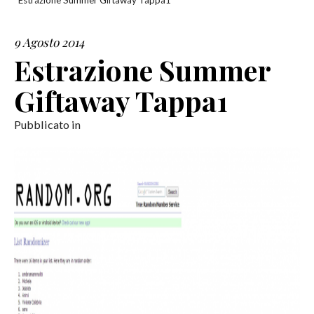
Estrazione Summer Giftaway Tappa1
SERVIZI
9 Agosto 2014
Estrazione Summer
COLLABORAZIONI
Giftaway Tappa1
CONTATTI
Pubblicato in