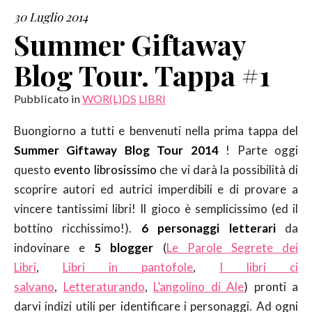
30 Luglio 2014
SERVIZI
Summer Giftaway
Blog Tour. Tappa #1
COLLABORAZIONI
Pubblicato in
WOR(L)DS
LIBRI
CONTATTI
Buongiorno a tutti e benvenuti nella prima tappa del
Summer Giftaway Blog Tour 2014
! Parte oggi
questo
evento librosissimo
che vi darà la possibilità di
scoprire autori ed autrici imperdibili e di provare a
vincere tantissimi libri! Il gioco è semplicissimo (ed il
bottino ricchissimo!).
6 personaggi letterari
da
indovinare e
5 blogger
(
Le Parole Segrete dei
Libri
,
Libri in pantofole
,
I libri ci
salvano
,
Letteraturando
,
L’angolino di Ale
) pronti a
darvi indizi utili per identificare i personaggi. Ad ogni