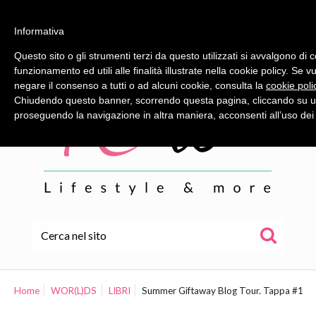
Informativa
Questo sito o gli strumenti terzi da questo utilizzati si avvalgono di 
funzionamento ed utili alle finalità illustrate nella cookie policy. Se 
negare il consenso a tutti o ad alcuni cookie, consulta la
cookie poli
Chiudendo questo banner, scorrendo questa pagina, cliccando su un
proseguendo la navigazione in altra maniera, acconsenti all’uso dei
HOME
ALE
Home
WOR(L)DS
LIBRI
Summer Giftaway Blog Tour. Tappa #1
WOR(L)DS