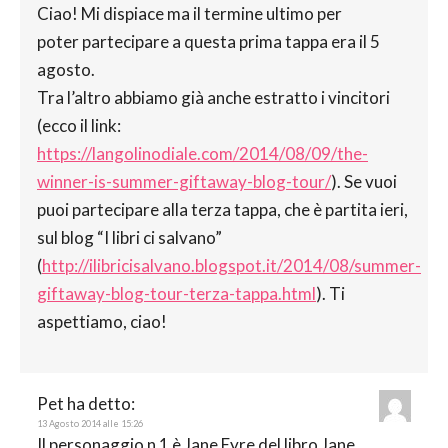
Ciao! Mi dispiace ma il termine ultimo per
poter partecipare a questa prima tappa era il 5
agosto.
Tra l’altro abbiamo già anche estratto i vincitori
(ecco il link:
https://langolinodiale.com/2014/08/09/the-
winner-is-summer-giftaway-blog-tour/
). Se vuoi
puoi partecipare alla terza tappa, che è partita ieri,
sul blog “I libri ci salvano”
(
http://ilibricisalvano.blogspot.it/2014/08/summer-
giftaway-blog-tour-terza-tappa.html
). Ti
aspettiamo, ciao!
Pet
ha detto:
13 Agosto 2014 alle 15:26
Il personaggio n 1 è Jane Eyre del libro Jane