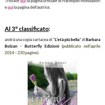
Trovate
qui
la pagina ufficiale di Harlequin Mondadori
e
qui
la pagina dell’autrice.
Al 3° classificato
:
andrà una copia cartacea di “
L’età più bella
” di
Barbara
Bolzan
–
Butterfly Edizioni
(pubblicato nell’aprile
2014 – 230 pagine).