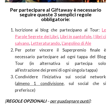
Per partecipare al
Giftaway
è necessario
seguire queste 3 semplici regole
obbligatorie:
Iscrizione ai blog che partecipano al Tour:
Le
Parole Segrete dei Libri
,
Libri in pantofole
,
I libri ci
salvano
,
Letteraturando
,
L’angolino di Ale
Per poter vincere il Superpremio finale è
necessario partecipare ad ogni tappa del Blog
Tour (in alternativa si partecipa solo
all’estrazione dei premi di ogni singola tappa)
Condividere l’iniziativa sui social network
(
almeno 1 condivisione
, sul social che si
preferisce)
[
REGOLE OPZIONALI
–
per guadagnare punti
]: