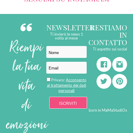
NEWSLETTER
RESTIAMO
IN
Ti invierò le news 1
Riempi
volta al mese
CONTATTO
Ti aspetto sui social
la tua
vita
Privacy:
Acconsento
al trattamento dei dati
personali
di
born in
MaMaStudiOs
emozioni