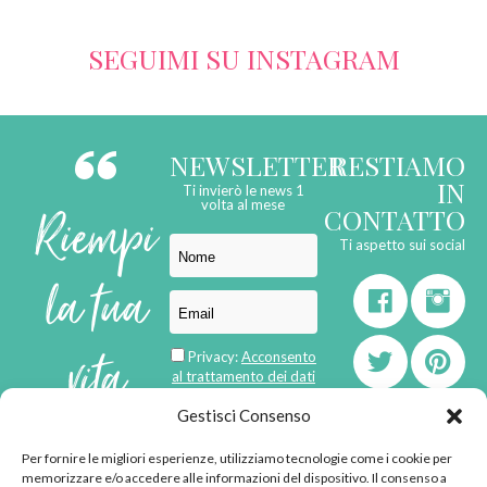
SEGUIMI SU INSTAGRAM
NEWSLETTER
RESTIAMO
IN
Ti invierò le news 1
Riempi
volta al mese
CONTATTO
Ti aspetto sui social
la tua
vita
Privacy:
Acconsento
al trattamento dei dati
personali
di
Gestisci Consenso
Per fornire le migliori esperienze, utilizziamo tecnologie come i cookie per
born in
MaMaStudiOs
memorizzare e/o accedere alle informazioni del dispositivo. Il consenso a