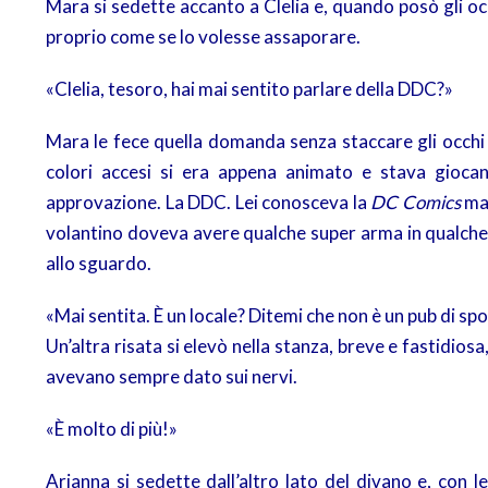
Mara si sedette accanto a Clelia e, quando posò gli occ
proprio come se lo volesse assaporare.
«Clelia, tesoro, hai mai sentito parlare della DDC?»
Mara le fece quella domanda senza staccare gli occhi
colori accesi si era appena animato e stava giocand
approvazione. La DDC. Lei conosceva la
DC Comics
ma 
volantino doveva avere qualche super arma in qualche
allo sguardo.
«Mai sentita. È un locale? Ditemi che non è un pub di spo
Un’altra risata si elevò nella stanza, breve e fastidio
avevano sempre dato sui nervi.
«È molto di più!»
Arianna si sedette dall’altro lato del divano e, con le