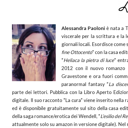
Alessandra Paoloni
è nata a T
viscerale per la scrittura e la
giornali locali. Esordisce come s
fine Ottocento
” con la casa edi
“
Heliaca la pietra di luce
” entr
2012 con il nuovo romanzo 
Gravestone e ora fuori commer
paranormal fantasy “
La disce
parte dei lettori. Pubblica con la Libro Aperto Edizi
digitale. Il suo racconto “La cura” viene inserito nella 
ed è disponibile gratuitamente sul sito della casa ed
della saga romance/erotica dei Wendell, “
L’esilio del Re
attualmente solo su amazon in versione digitale). Nel