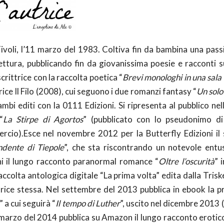
ivoli, l’11 marzo del 1983. Coltiva fin da bambina una pass
 lettura, pubblicando fin da giovanissima poesie e racconti s
crittrice con la raccolta poetica “
Brevi monologhi in una sala 
trice Il Filo (2008), cui seguono i due romanzi fantasy “
Un solo
ambi editi con la 0111 Edizioni. Si ripresenta al pubblico nell
“
La Stirpe di Agortos
” (pubblicato con lo pseudonimo di
cio).Esce nel novembre 2012 per la Butterfly Edizioni il
ndente di Tiepole
”, che sta riscontrando un notevole ent
oni il lungo racconto paranormal romance “
Oltre l’oscurità
” 
raccolta antologica digitale “La prima volta” edita dalla Triske
itrice stessa. Nel settembre del 2013 pubblica in ebook la p
” a cui seguirà “
Il tempo di Luther
”, uscito nel dicembre 2013 (
 marzo del 2014 pubblica su Amazon il lungo racconto erotic