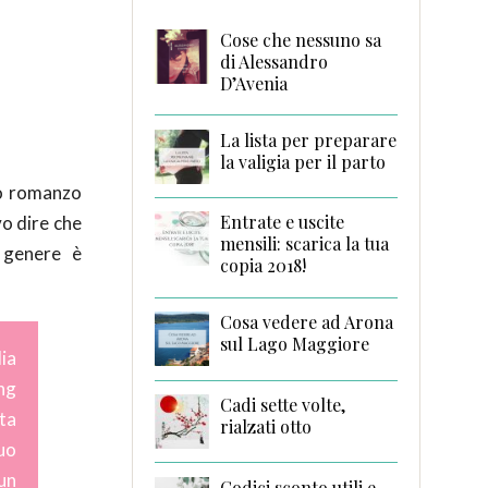
Cose che nessuno sa
di Alessandro
D’Avenia
La lista per preparare
la valigia per il parto
tro romanzo
Entrate e uscite
vo dire che
mensili: scarica la tua
 genere è
copia 2018!
Cosa vedere ad Arona
sul Lago Maggiore
ia
ing
Cadi sette volte,
ta
rialzati otto
uo
un
Codici sconto utili e