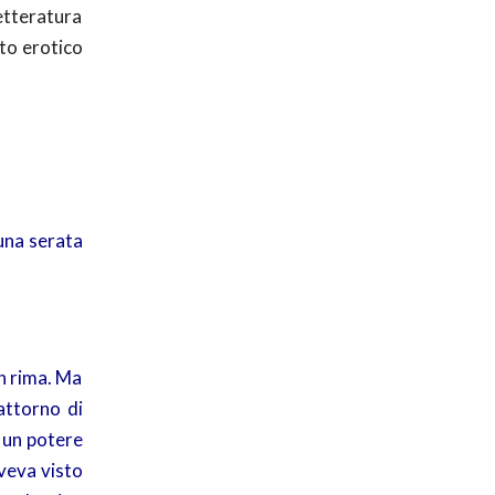
letteratura
nto erotico
 una serata
in rima. Ma
 attorno di
ì un potere
aveva visto