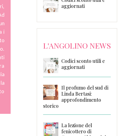
aggiornati
i,
Ad
un
a i
to
L'ANGOLINO NEWS
o.
ti
Codici sconto utili e
tra
aggiornati
ia
la
Il profumo del sud di
to
Linda Bertasi:
approfondimento
storico
La lezione del
fenicottero di