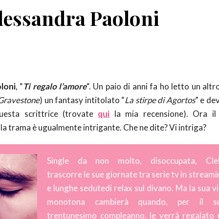
Alessandra Paoloni
loni
, “
Ti regalo l’amore
“. Un paio di anni fa ho letto un al
 Gravestone
) un fantasy intitolato “
La stirpe di Agortos
” e de
uesta scrittrice (trovate
qui
la mia recensione). Ora il
la trama è ugualmente intrigante. Che ne dite? Vi intriga?
Single da non molto, disoccupata, Clel
trascorre le sue giornate tra serie tv in stream
e lunghe sedutedi relax sul divano. Ma la sua vi
monotona cambierà quando, per il s
trentunesimo compleanno, le verrà regalato 