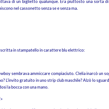
ttava di un biglietto qualunque. Era piuttosto una sorta di
finiscono nel cassonetto senza se e senza ma.
scritta in stampatello in carattere blu elettrico:
cowboy sembrava ammiccare compiaciuto. Clelia inarcò un sop
? L’invito gratuito in uno strip club maschile? Alzò lo sgua
dosi la bocca con una mano.
!»