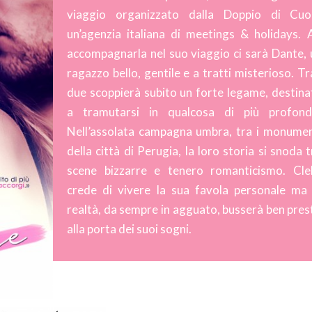
viaggio organizzato dalla Doppio di Cuor
un’agenzia italiana di meetings & holidays. 
accompagnarla nel suo viaggio ci sarà Dante, 
ragazzo bello, gentile e a tratti misterioso. Tr
due scoppierà subito un forte legame, destina
a tramutarsi in qualcosa di più profond
Nell’assolata campagna umbra, tra i monumen
della città di Perugia, la loro storia si snoda 
scene bizzarre e tenero romanticismo. Clel
crede di vivere la sua favola personale ma 
realtà, da sempre in agguato, busserà ben pres
alla porta dei suoi sogni.