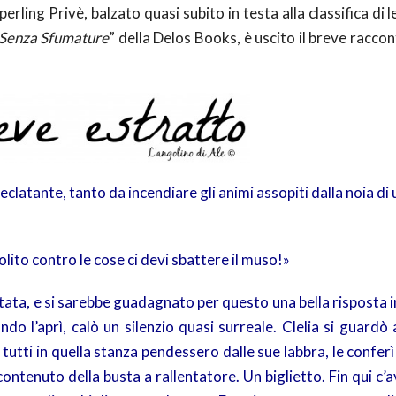
erling Privè, balzato quasi subito in testa alla classifica di 
Senza Sfumature
” della Delos Books, è uscito il breve racco
clatante, tanto da incendiare gli animi assopiti dalla noia di
lito contro le cose ci devi sbattere il muso!»
ritata, e si sarebbe guadagnato per questo una bella risposta 
ando l’aprì, calò un silenzio quasi surreale. Clelia si guardò
utti in quella stanza pendessero dalle sue labbra, le confer
 contenuto della busta a rallentatore. Un biglietto. Fin qui c’