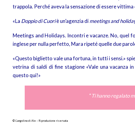
trappola. Perché aveva la sensazione di essere vittima 
«La
Doppio di Cuori
è un’agenzia di
meetings and holida
Meetings and Holidays. Incontri e vacanze. No, quel fo
inglese per nulla perfetto, Mara ripeté quelle due parol
«Questo biglietto vale una fortuna, in tutti i sensi.» 
vetrina di saldi di fine stagione «Vale una vacanza in
questo qui!»
“
Ti hanno regalato mo
© L’angolino di Ale – Riproduzione riservata