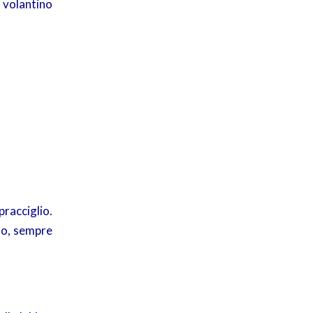
 volantino
racciglio.
rdo, sempre