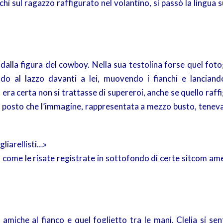
hi sul ragazzo raffigurato nel volantino, si passò la lingua s
 dalla figura del cowboy. Nella sua testolina forse quel fo
o al lazzo davanti a lei, muovendo i fianchi e lanciando
era certa non si trattasse di supereroi, anche se quello raff
 posto che l’immagine, rappresentata a mezzo busto, tenev
gliarellisti…»
sa, come le risate registrate in sottofondo di certe sitcom am
 amiche al fianco e quel foglietto tra le mani, Clelia si se