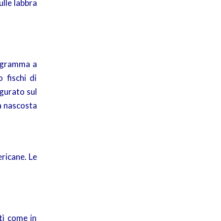
ulle labbra
togramma a
 fischi di
igurato sul
a nascosta
ericane. Le
ntì come in