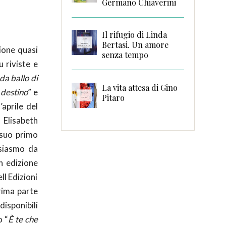
Germano Chiaverini
Il rifugio di Linda
Bertasi. Un amore
ione quasi
senza tempo
u riviste e
da ballo di
La vita attesa di Gino
 destino
” e
Pitaro
’aprile del
 Elisabeth
 suo primo
usiasmo da
in edizione
ll Edizioni
rima parte
disponibili
o “
È te che