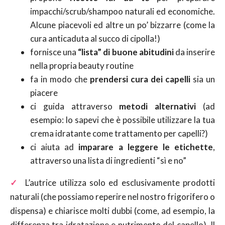
impacchi/scrub/shampoo naturali ed economiche.
Alcune piacevoli ed altre un po’ bizzarre (come la
cura anticaduta al succo di cipolla!)
fornisce una
“lista” di buone abitudini
da inserire
nella propria beauty routine
fa in modo che
prendersi cura dei capelli
sia un
piacere
ci guida attraverso
metodi alternativi
(ad
esempio: lo sapevi che è possibile utilizzare la tua
crema idratante come trattamento per capelli?)
ci aiuta ad
imparare a leggere le etichette
,
attraverso una lista di ingredienti “sì e no”
✓
L’autrice utilizza solo ed esclusivamente prodotti
naturali (che possiamo reperire nel nostro frigorifero o
dispensa) e chiarisce molti dubbi (come, ad esempio, la
differenza tra idratazione e nutrimento del capello). Il