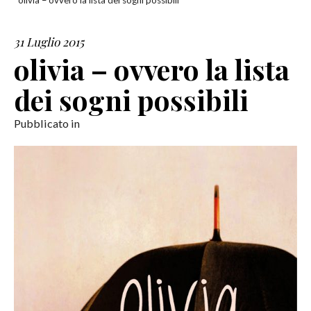
olivia – ovvero la lista dei sogni possibili
SERVIZI
31 Luglio 2015
olivia – ovvero la lista
COLLABORAZIONI
dei sogni possibili
CONTATTI
Pubblicato in