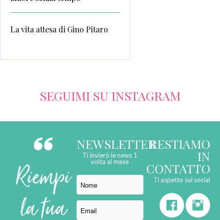
La vita attesa di Gino Pitaro
SEGUIMI SU INSTAGRAM
NEWSLETTER
RESTIAMO
IN
Ti invierò le news 1
Riempi
volta al mese
CONTATTO
Ti aspetto sui social
la tua