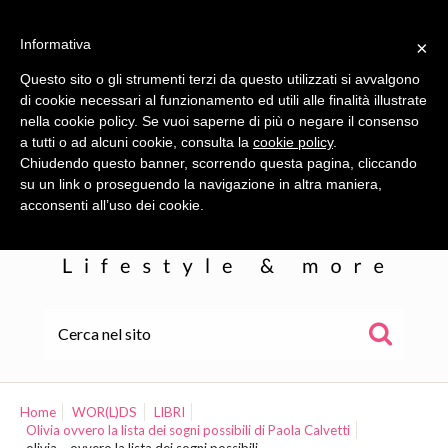
Informativa
×
Questo sito o gli strumenti terzi da questo utilizzati si avvalgono
di cookie necessari al funzionamento ed utili alle finalità illustrate
nella cookie policy. Se vuoi saperne di più o negare il consenso
a tutti o ad alcuni cookie, consulta la
cookie policy
.
Chiudendo questo banner, scorrendo questa pagina, cliccando
su un link o proseguendo la navigazione in altra maniera,
acconsenti all’uso dei cookie.
HOME
ALE
Home
WOR(L)DS
LIBRI
Olivia ovvero la lista dei sogni possibili di Paola Calvetti
WOR(L)DS