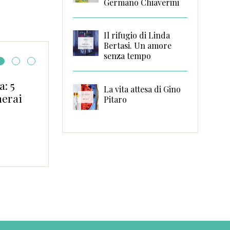
Germano Chiaverini
Il rifugio di Linda
Bertasi. Un amore
senza tempo
: 5
The winner is…!! I Gi
La vita attesa di Gino
erai
dell’angolino #1
Pitaro