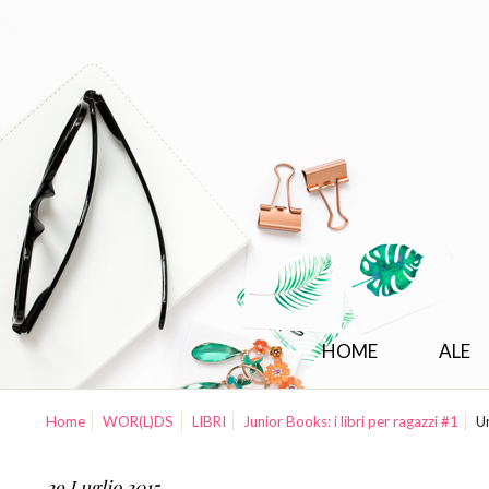
HOME
ALE
Home
WOR(L)DS
LIBRI
Junior Books: i libri per ragazzi #1
U
29 Luglio 2015