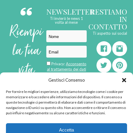
NEWSLETTER
RESTIAMO
IN
Ti invierò le news 1
Riempi
volta al mese
CONTATTO
Ti aspetto sui social
la tua
vita
Privacy:
Acconsento
al trattamento dei dati
personali
di
Gestisci Consenso
Per fornire le migliori esperienze, utilizziamo tecnologie come i cookie per
born in
MaMaStudiOs
memorizzare e/o accedere alle informazioni del dispositivo. Il consenso a
emozioni
queste tecnologie ci permetterà di elaborare dati come il comportamento di
navigazione o ID unici su questo sito. Non acconsentire o ritirare il consenso
può influire negativamente su alcune caratteristiche e funzioni.
© 2013 - 2026 - Tutti i
Accetta