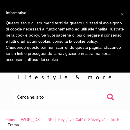
Informativa
×
Questo sito o gli strumenti terzi da questo utilizzati si avvalgono
di cookie necessari al funzionamento ed utili alle finalità illustrate
nella cookie policy. Se vuoi saperne di più o negare il consenso
a tutti o ad alcuni cookie, consulta la
cookie policy
.
Chiudendo questo banner, scorrendo questa pagina, cliccando
su un link o proseguendo la navigazione in altra maniera,
acconsenti all’uso dei cookie.
HOME
ALE
Home
WOR(L)DS
LIBRI
Reykjavík Café di Sólveig Jónsdóttir
Trama 1
WOR(L)DS