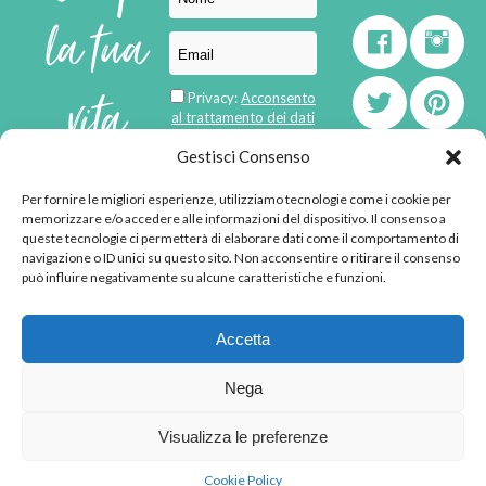
la tua
vita
Privacy:
Acconsento
al trattamento dei dati
personali
di
Gestisci Consenso
Per fornire le migliori esperienze, utilizziamo tecnologie come i cookie per
born in
MaMaStudiOs
memorizzare e/o accedere alle informazioni del dispositivo. Il consenso a
emozioni
queste tecnologie ci permetterà di elaborare dati come il comportamento di
navigazione o ID unici su questo sito. Non acconsentire o ritirare il consenso
può influire negativamente su alcune caratteristiche e funzioni.
© 2013 - 2026 - Tutti i
Accetta
diritti riservati
"L'angolino di Ale" di
Nega
Alessandra Voto -
angolinodiale@gmail.com
Visualizza le preferenze
P.IVA 02592570036 -
Privacy Policy
-
Cookie
Cookie Policy
Policy
-
Disclaimer