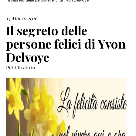
Il segreto delle persone felici di Yvon Delvoye
SERVIZI
13 Marzo 2016
Il segreto delle
COLLABORAZIONI
persone felici di Yvon
CONTATTI
Delvoye
Pubblicato in