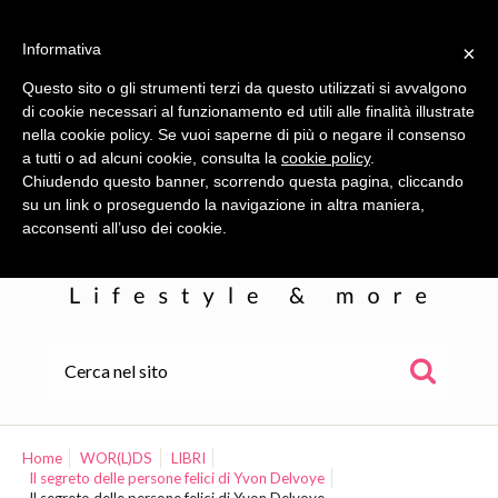
Informativa
×
Questo sito o gli strumenti terzi da questo utilizzati si avvalgono
di cookie necessari al funzionamento ed utili alle finalità illustrate
nella cookie policy. Se vuoi saperne di più o negare il consenso
a tutti o ad alcuni cookie, consulta la
cookie policy
.
Chiudendo questo banner, scorrendo questa pagina, cliccando
su un link o proseguendo la navigazione in altra maniera,
acconsenti all’uso dei cookie.
HOME
ALE
Home
WOR(L)DS
LIBRI
Il segreto delle persone felici di Yvon Delvoye
WOR(L)DS