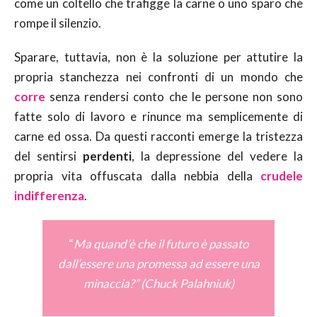
come un coltello che trafigge la carne o uno sparo che
rompe il silenzio.
Sparare, tuttavia, non è la soluzione per attutire la
propria stanchezza nei confronti di un mondo che
corre
senza rendersi conto che le persone non sono
fatte solo di lavoro e rinunce ma semplicemente di
carne ed ossa. Da questi racconti emerge la tristezza
del sentirsi
perdenti
, la depressione del vedere la
propria vita offuscata dalla nebbia della
crudele
indifferenza
.
“
Ma quand’è che il futuro è passato
dall’essere una promessa ad essere una
minaccia?” (Chuck Palahniuk)