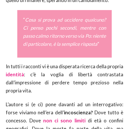
quello di rimanere, sperando in un cambiamento.
“
Cosa si prova ad uccidere qualcuno?
Ci penso pochi secondi, mentre con
passo calmo ritorno verso via Po: niente
di particolare, è la semplice risposta
“
In tutti i racconti vi è una disperata ricerca della propria
identità
: c’è la voglia di libertà contrastata
dall’impressione di perdere tempo prezioso nella
propria vita.
L’autore si (e ci) pone davanti ad un interrogativo:
forse viviamo nell’era dell’
incoscienza?
Dove tutto è
concesso. Dove
non ci sono limiti
di età o confini
geografici. Dove la morte fa parte della vita, ma