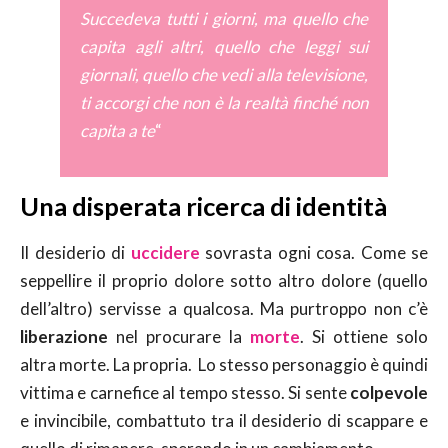
Succedeva tutti i giorni, ma quello che
capita agli altri, quello che leggi sui
giornali, quello che vedi alla televisione,
ti accorgi che non è la realtà finché non
capita a te
“
Una disperata ricerca di identità
Il desiderio di
uccidere
sovrasta ogni cosa. Come se
seppellire il proprio dolore sotto altro dolore (quello
dell’altro) servisse a qualcosa. Ma purtroppo non c’è
liberazione
nel procurare la
morte
. Si ottiene solo
altra morte. La propria. Lo stesso personaggio è quindi
vittima e carnefice al tempo stesso. Si sente
colpevole
e invincibile, combattuto tra il desiderio di scappare e