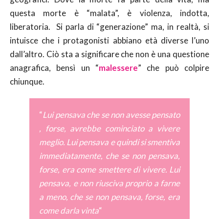
questa morte è “malata”, è violenza, indotta,
liberatoria. Si parla di “generazione” ma, in realtà, si
intuisce che i protagonisti abbiano età diverse l’uno
dall’altro. Ciò sta a significare che non è una questione
anagrafica, bensì un “
malessere
” che può colpire
chiunque.
“
Lui pensava che se non avesse pensato
, forse, avrebbe cominciato a vivere
meglio. Lui pensava e quindi si smentiva
immediatamente, che se non pensava,
forse, era come smettere di vivere. Lui
pensava, e non riusciva proprio a farne
a meno, che se non pensava, forse, era
come darla vinta
“