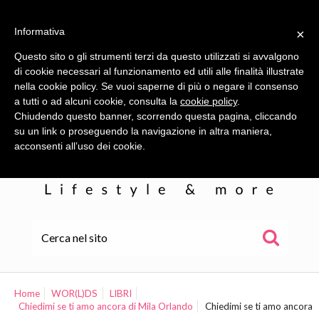
Informativa
×
Questo sito o gli strumenti terzi da questo utilizzati si avvalgono
di cookie necessari al funzionamento ed utili alle finalità illustrate
nella cookie policy. Se vuoi saperne di più o negare il consenso
a tutti o ad alcuni cookie, consulta la
cookie policy
.
Chiudendo questo banner, scorrendo questa pagina, cliccando
su un link o proseguendo la navigazione in altra maniera,
acconsenti all’uso dei cookie.
HOME
ALE
Home
WOR(L)DS
LIBRI
Chiedimi se ti amo ancora di Mila Orlando
Chiedimi se ti amo ancora
WOR(L)DS