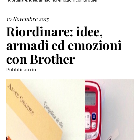
Riordinare: idee, armadi ed emozioni con Brother
SERVIZI
10 Novembre 2015
Riordinare: idee,
COLLABORAZIONI
armadi ed emozioni
CONTATTI
con Brother
Pubblicato in