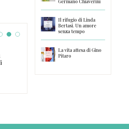
Germano Chiaverini
Il rifugio di Linda
Bertasi. Un amore
senza tempo
Ready to go!
La vita attesa di Gino
i
Pitaro
i