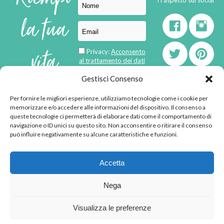
la tua
vita
Privacy:
Acconsento
al trattamento dei dati
personali
di
Gestisci Consenso
Per fornire le migliori esperienze, utilizziamo tecnologie come i cookie per
born in
MaMaStudiOs
memorizzare e/o accedere alle informazioni del dispositivo. Il consenso a
emozioni
queste tecnologie ci permetterà di elaborare dati come il comportamento di
navigazione o ID unici su questo sito. Non acconsentire o ritirare il consenso
può influire negativamente su alcune caratteristiche e funzioni.
© 2013 - 2026 - Tutti i
Accetta
diritti riservati
"L'angolino di Ale" di
Nega
Alessandra Voto -
angolinodiale@gmail.com
Visualizza le preferenze
P.IVA 02592570036 -
Privacy Policy
-
Cookie