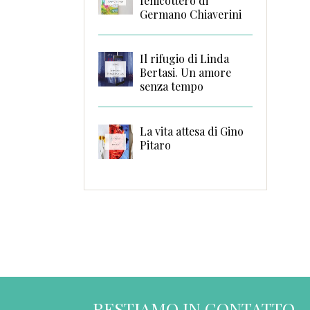
fenicottero di
Germano Chiaverini
Il rifugio di Linda
Bertasi. Un amore
senza tempo
La vita attesa di Gino
Pitaro
RESTIAMO IN CONTATTO