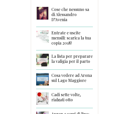
Cose che nessuno sa
di Alessandro
D’Avenia
Entrate e uscite
mensili: scarica la tua
copia 2018!
La lista per preparare
la valigia per il parto
Cosa vedere ad Arona
sul Lago Maggiore
Cadi sette volte,
rialzati otto
Argan e semi di lino: