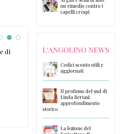
un rimedio contro i
capelli crespi
L'ANGOLINO NEWS
e di
Non voglio essere fam
Elena Depaoli
Codici sconto utili e
aggiornati
Il profumo del sud di
Linda Bertasi:
approfondimento
storico
La lezione del