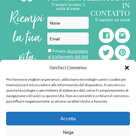
IN
Ti invierò le news 1
Riempi
volta al mese
CONTATTO
Ti aspetto sui social
la tua
vita
Privacy:
Acconsento
al trattamento dei dati
personali
di
Gestisci Consenso
Per fornire le migliori esperienze, utilizziamo tecnologie come i cookie per
born in
MaMaStudiOs
memorizzare e/o accedere alle informazioni del dispositivo. Il consenso a
emozioni
queste tecnologie ci permetterà di elaborare dati come il comportamento di
navigazione o ID unici su questo sito. Non acconsentire o ritirare il consenso
può influire negativamente su alcune caratteristiche e funzioni.
© 2013 - 2026 - Tutti i
Accetta
diritti riservati
"L'angolino di Ale" di
Nega
Alessandra Voto -