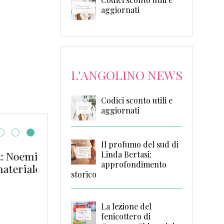
aggiornati
L'ANGOLINO NEWS
Codici sconto utili e
aggiornati
Il profumo del sud di
ldi e la
Le cose che non ho d
Linda Bertasi:
approfondimento
Delacourt
storico
La lezione del
fenicottero di