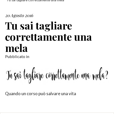
Tu sai tagliare correttamente una mela
SERVIZI
20 Agosto 2016
Tu sai tagliare
COLLABORAZIONI
correttamente una
CONTATTI
mela
Pubblicato in
Quando un corso può salvare una vita