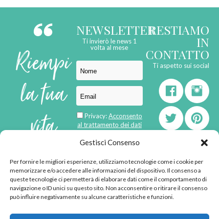
NEWSLETTER
RESTIAMO
IN
Ti invierò le news 1
Riempi
volta al mese
CONTATTO
Ti aspetto sui social
la tua
vita
Privacy:
Acconsento
al trattamento dei dati
personali
di
Gestisci Consenso
Per fornire le migliori esperienze, utilizziamo tecnologie come i cookie per
born in
MaMaStudiOs
memorizzare e/o accedere alle informazioni del dispositivo. Il consenso a
emozioni
queste tecnologie ci permetterà di elaborare dati come il comportamento di
navigazione o ID unici su questo sito. Non acconsentire o ritirare il consenso
può influire negativamente su alcune caratteristiche e funzioni.