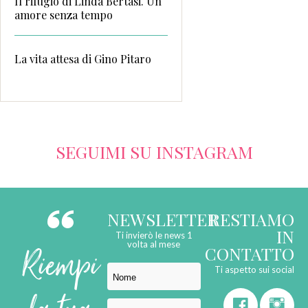
Il rifugio di Linda Bertasi. Un
amore senza tempo
La vita attesa di Gino Pitaro
SEGUIMI SU INSTAGRAM
NEWSLETTER
RESTIAMO
IN
Ti invierò le news 1
Riempi
volta al mese
CONTATTO
Ti aspetto sui social