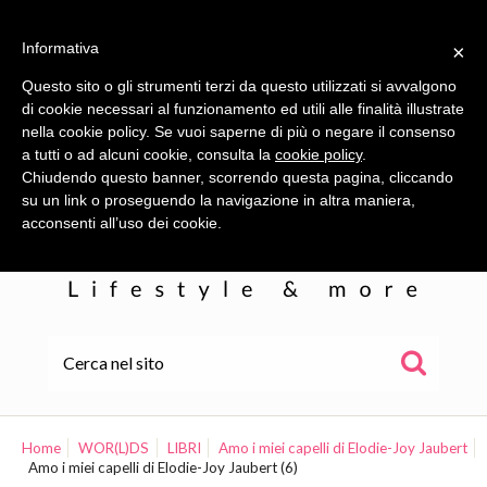
Informativa
×
Questo sito o gli strumenti terzi da questo utilizzati si avvalgono
di cookie necessari al funzionamento ed utili alle finalità illustrate
nella cookie policy. Se vuoi saperne di più o negare il consenso
a tutti o ad alcuni cookie, consulta la
cookie policy
.
Chiudendo questo banner, scorrendo questa pagina, cliccando
su un link o proseguendo la navigazione in altra maniera,
acconsenti all’uso dei cookie.
HOME
ALE
Home
WOR(L)DS
LIBRI
Amo i miei capelli di Elodie-Joy Jaubert
Amo i miei capelli di Elodie-Joy Jaubert (6)
WOR(L)DS