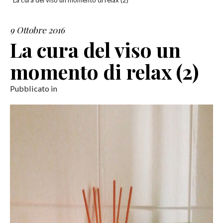
La cura del viso un momento di relax (2)
SERVIZI
9 Ottobre 2016
La cura del viso un
COLLABORAZIONI
momento di relax (2)
CONTATTI
Pubblicato in