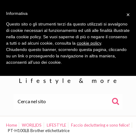
Informativa
×
Questo sito o gli strumenti terzi da questo utilizzati si avvalgono
di cookie necessari al funzionamento ed utili alle finalità illustrate
nella cookie policy. Se vuoi saperne di più o negare il consenso
a tutti o ad alcuni cookie, consulta la
cookie policy
.
Chiudendo questo banner, scorrendo questa pagina, cliccando
su un link o proseguendo la navigazione in altra maniera,
acconsenti all’uso dei cookie.
HOME
ALE
Home
WOR(L)DS
LIFESTYLE
Faccio decluttering e sono felice!
PT-H100LB Brother etichettatrice
WOR(L)DS