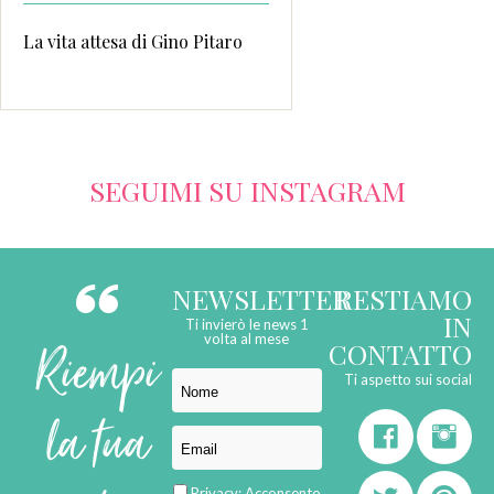
La vita attesa di Gino Pitaro
SEGUIMI SU INSTAGRAM
NEWSLETTER
RESTIAMO
IN
Ti invierò le news 1
Riempi
volta al mese
CONTATTO
Ti aspetto sui social
la tua
Privacy:
Acconsento