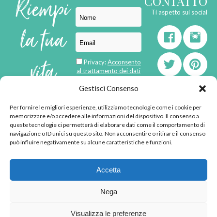
Riempi
CONTATTO
Ti aspetto sui social
la tua
vita
Privacy:
Acconsento
al trattamento dei dati
personali
di
Gestisci Consenso
Per fornire le migliori esperienze, utilizziamo tecnologie come i cookie per
born in
MaMaStudiOs
memorizzare e/o accedere alle informazioni del dispositivo. Il consenso a
emozioni
queste tecnologie ci permetterà di elaborare dati come il comportamento di
navigazione o ID unici su questo sito. Non acconsentire o ritirare il consenso
può influire negativamente su alcune caratteristiche e funzioni.
© 2013 - 2026 - Tutti i
Accetta
diritti riservati
"L'angolino di Ale" di
Nega
Alessandra Voto -
angolinodiale@gmail.com
Visualizza le preferenze
P.IVA 02592570036 -