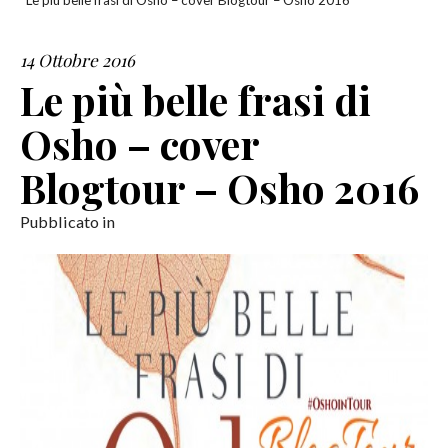
Le più belle frasi di Osho – cover Blogtour – Osho 2016
SERVIZI
14 Ottobre 2016
Le più belle frasi di
COLLABORAZIONI
Osho – cover
CONTATTI
Blogtour – Osho 2016
Pubblicato in