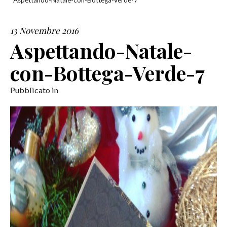
Aspettando-Natale-con-Bottega-Verde-7
SERVIZI
13 Novembre 2016
Aspettando-Natale-
COLLABORAZIONI
con-Bottega-Verde-7
CONTATTI
Pubblicato in