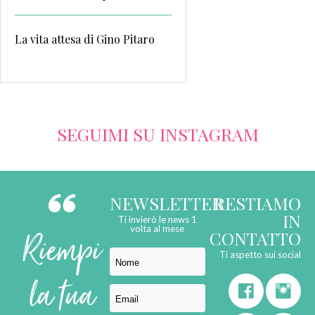
La vita attesa di Gino Pitaro
SEGUIMI SU INSTAGRAM
NEWSLETTER
RESTIAMO
IN
Ti invierò le news 1
Riempi
volta al mese
CONTATTO
Ti aspetto sui social
la tua