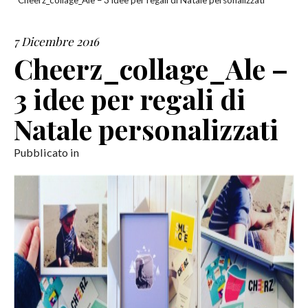
Cheerz_collage_Ale – 3 idee per regali di Natale personalizzati
SERVIZI
7 Dicembre 2016
Cheerz_collage_Ale –
COLLABORAZIONI
3 idee per regali di
CONTATTI
Natale personalizzati
Pubblicato in