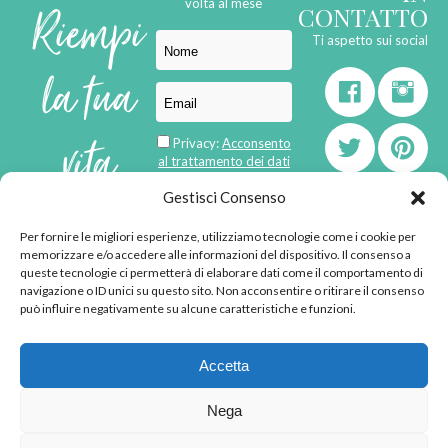
Riempi
volta al mese
CONTATTO
Ti aspetto sui social
la tua
vita
Privacy:
Acconsento
al trattamento dei dati
personali
di
Gestisci Consenso
Per fornire le migliori esperienze, utilizziamo tecnologie come i cookie per
born in
MaMaStudiOs
memorizzare e/o accedere alle informazioni del dispositivo. Il consenso a
emozioni
queste tecnologie ci permetterà di elaborare dati come il comportamento di
navigazione o ID unici su questo sito. Non acconsentire o ritirare il consenso
può influire negativamente su alcune caratteristiche e funzioni.
© 2013 - 2026 - Tutti i
Accetta
diritti riservati
"L'angolino di Ale" di
Nega
Alessandra Voto -
angolinodiale@gmail.com