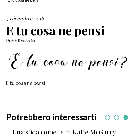
E tu cosa ne pensi
SERVIZI
5 Dicembre 2016
E tu cosa ne pensi
COLLABORAZIONI
Pubblicato in
CONTATTI
E tu cosa ne pensi
Potrebbero interessarti
Una sfida come te di Katie McGarry