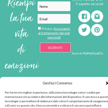
Riempi
Ti aspetto sui social
la tua
vita
Privacy:
Acconsento
al trattamento dei dati
personali
di
born in
MaMaStudiOs
emozioni
© 2013 - 2026 - Tutti i
Gestisci Consenso
diritti riservati
"L'angolino di Ale" di
Per fornire le migliori esperienze, utilizziamo tecnologie come i cookie per
Alessandra Voto -
memorizzare e/o accedere alle informazioni del dispositivo. Il consenso a quest
angolinodiale@gmail.com
tecnologie ci permetterà di elaborare dati come il comportamento di navigazion
P.IVA 02592570036 -
o ID unici su questo sito. Non acconsentire o ritirare il consenso può influire