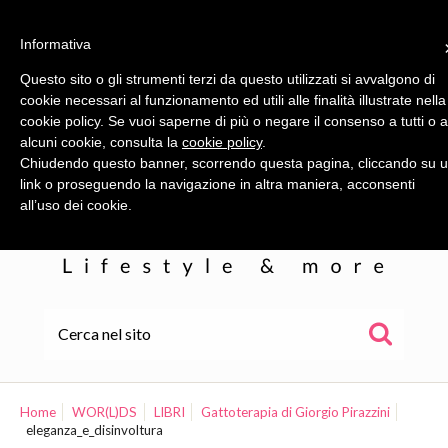
Informativa
Questo sito o gli strumenti terzi da questo utilizzati si avvalgono di
cookie necessari al funzionamento ed utili alle finalità illustrate nella
cookie policy. Se vuoi saperne di più o negare il consenso a tutti o 
alcuni cookie, consulta la
cookie policy
.
Chiudendo questo banner, scorrendo questa pagina, cliccando su 
link o proseguendo la navigazione in altra maniera, acconsenti
all’uso dei cookie.
HOME
ALE
Home
WOR(L)DS
LIBRI
Gattoterapia di Giorgio Pirazzini
eleganza_e_disinvoltura
WOR(L)DS