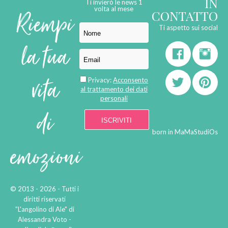
IN
Ti invierò le news 1
Riempi
volta al mese
CONTATTO
Ti aspetto sui social
la tua
vita
Privacy:
Acconsento
al trattamento dei dati
personali
di
born in
MaMaStudiOs
emozioni
© 2013 - 2026 - Tutti i
diritti riservati
"L'angolino di Ale" di
Alessandra Voto -