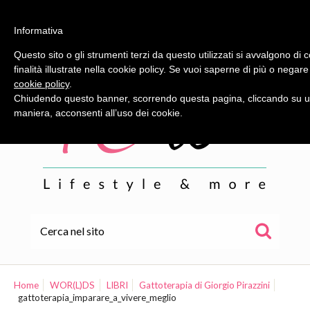
Informativa
Questo sito o gli strumenti terzi da questo utilizzati si avvalgono di 
finalità illustrate nella cookie policy. Se vuoi saperne di più o negare
cookie policy
.
Chiudendo questo banner, scorrendo questa pagina, cliccando su un
maniera, acconsenti all’uso dei cookie.
HOME
ALE
Home
WOR(L)DS
LIBRI
Gattoterapia di Giorgio Pirazzini
gattoterapia_imparare_a_vivere_meglio
WOR(L)DS