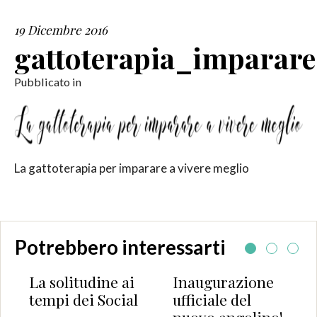
19 Dicembre 2016
SERVIZI
gattoterapia_imparar
COLLABORAZIONI
Pubblicato in
CONTATTI
La gattoterapia per imparare a vivere meglio
Potrebbero interessarti
La solitudine ai
Inaugurazione
tempi dei Social
ufficiale del
nuovo angolino!