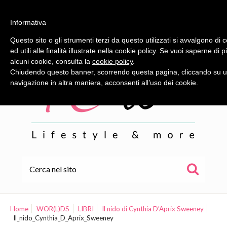
Informativa
Questo sito o gli strumenti terzi da questo utilizzati si avvalgono d
ed utili alle finalità illustrate nella cookie policy. Se vuoi saperne di
alcuni cookie, consulta la
cookie policy
.
Chiudendo questo banner, scorrendo questa pagina, cliccando su u
navigazione in altra maniera, acconsenti all’uso dei cookie.
HOME
ALE
Home
WOR(L)DS
LIBRI
Il nido di Cynthia D’Aprix Sweeney
Il_nido_Cynthia_D_Aprix_Sweeney
WOR(L)DS