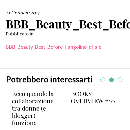
14 Gennaio 2017
SERVIZI
BBB_Beauty_Best_Befo
COLLABORAZIONI
Pubblicato in
CONTATTI
BBB_Beauty_Best_Before_l_angolino_di_ale
Potrebbero interessarti
Ecco quando la
BOOKS
collaborazione
OVERVIEW #10
tra donne (e
blogger)
funziona