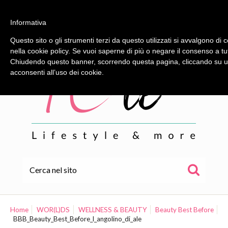
Informativa
Questo sito o gli strumenti terzi da questo utilizzati si avvalgono di c
nella cookie policy. Se vuoi saperne di più o negare il consenso a tu
Chiudendo questo banner, scorrendo questa pagina, cliccando su un
acconsenti all’uso dei cookie.
HOME
ALE
Home
WOR(L)DS
WELLNESS & BEAUTY
Beauty Best Before
BBB_Beauty_Best_Before_l_angolino_di_ale
WOR(L)DS