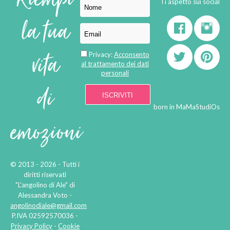
Ti aspetto sui social
la tua
vita
Privacy:
Acconsento
al trattamento dei dati
personali
di
born in
MaMaStudiOs
emozioni
© 2013 - 2026 - Tutti i
diritti riservati
"L'angolino di Ale" di
Alessandra Voto -
angolinodiale@gmail.com
P.IVA 02592570036 -
Privacy Policy
-
Cookie