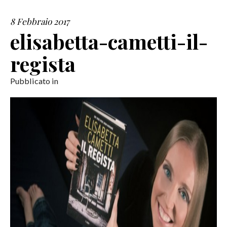
8 Febbraio 2017
SERVIZI
elisabetta-cametti-il-
COLLABORAZIONI
regista
CONTATTI
Pubblicato in