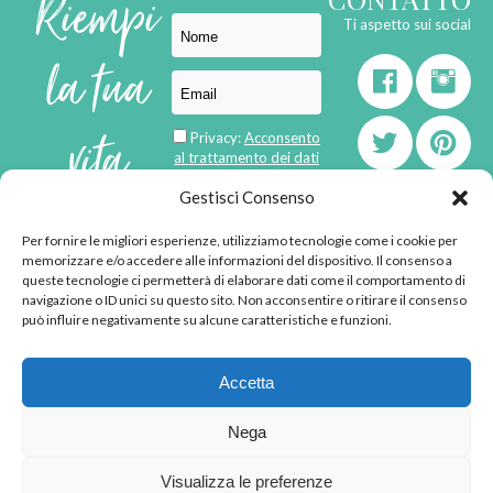
Riempi
Ti aspetto sui social
la tua
vita
Privacy:
Acconsento
al trattamento dei dati
personali
di
Gestisci Consenso
Per fornire le migliori esperienze, utilizziamo tecnologie come i cookie per
born in
MaMaStudiOs
memorizzare e/o accedere alle informazioni del dispositivo. Il consenso a
emozioni
queste tecnologie ci permetterà di elaborare dati come il comportamento di
navigazione o ID unici su questo sito. Non acconsentire o ritirare il consenso
può influire negativamente su alcune caratteristiche e funzioni.
© 2013 - 2026 - Tutti i
Accetta
diritti riservati
"L'angolino di Ale" di
Nega
Alessandra Voto -
angolinodiale@gmail.com
Visualizza le preferenze
P.IVA 02592570036 -