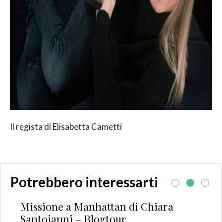
Il regista di Elisabetta Cametti
Potrebbero interessarti
Missione a Manhattan di Chiara
L
Santoianni – Blogtour
S