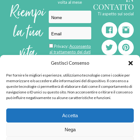
Riempi
volta al mese
CONTATTO
Ti aspetto sui social
la tua
vita
Privacy:
Acconsento
al trattamento dei dati
personali
di
Gestisci Consenso
Per fornire le migliori esperienze, utilizziamo tecnologie come i cookie per
born in
MaMaStudiOs
memorizzare e/o accedere alle informazioni del dispositivo. Il consenso a
emozioni
queste tecnologie ci permetterà di elaborare dati come il comportamento di
navigazione o ID unici su questo sito. Non acconsentire o ritirare il consenso
può influire negativamente su alcune caratteristiche e funzioni.
© 2013 - 2026 - Tutti i
Accetta
diritti riservati
"L'angolino di Ale" di
Nega
Alessandra Voto -
angolinodiale@gmail.com