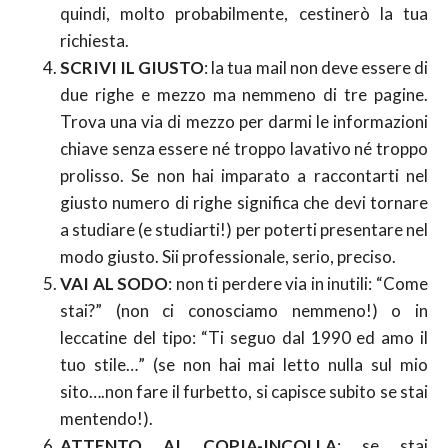
quindi, molto probabilmente, cestinerò la tua
richiesta.
SCRIVI IL GIUSTO
: la tua mail non deve essere di
due righe e mezzo ma nemmeno di tre pagine.
Trova una via di mezzo per darmi le informazioni
chiave senza essere né troppo lavativo né troppo
prolisso. Se non hai imparato a raccontarti nel
giusto numero di righe significa che devi tornare
a studiare (e studiarti!) per poterti presentare nel
modo giusto. Sii professionale, serio, preciso.
VAI AL SODO
: non ti perdere via in inutili: “Come
stai?” (non ci conosciamo nemmeno!) o in
leccatine del tipo: “Ti seguo dal 1990 ed amo il
tuo stile…” (se non hai mai letto nulla sul mio
sito….non fare il furbetto, si capisce subito se stai
mentendo!).
ATTENTO AI COPIA-INCOLLA
: se stai