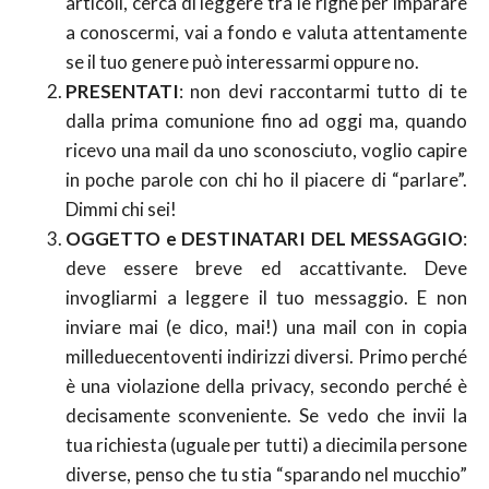
articoli, cerca di leggere tra le righe per imparare
a conoscermi, vai a fondo e valuta attentamente
se il tuo genere può interessarmi oppure no.
PRESENTATI
: non devi raccontarmi tutto di te
dalla prima comunione fino ad oggi ma, quando
ricevo una mail da uno sconosciuto, voglio capire
in poche parole con chi ho il piacere di “parlare”.
Dimmi chi sei!
OGGETTO e DESTINATARI DEL MESSAGGIO
:
deve essere breve ed accattivante. Deve
invogliarmi a leggere il tuo messaggio. E non
inviare mai (e dico, mai!) una mail con in copia
milleduecentoventi indirizzi diversi. Primo perché
è una violazione della privacy, secondo perché è
decisamente sconveniente. Se vedo che invii la
tua richiesta (uguale per tutti) a diecimila persone
diverse, penso che tu stia “sparando nel mucchio”