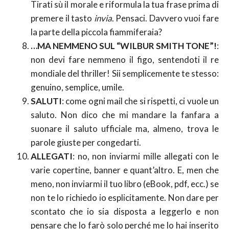
Tirati sù il morale e riformula la tua frase prima di
premere il tasto
invia
. Pensaci. Davvero vuoi fare
la parte della piccola fiammiferaia?
…MA NEMMENO SUL “WILBUR SMITH TONE”!
:
non devi fare nemmeno il figo, sentendoti il re
mondiale del thriller! Sii semplicemente te stesso:
genuino, semplice, umile.
SALUTI
: come ogni mail che si rispetti, ci vuole un
saluto. Non dico che mi mandare la fanfara a
suonare il saluto ufficiale ma, almeno, trova le
parole giuste per congedarti.
ALLEGATI
: no, non inviarmi mille allegati con le
varie copertine, banner e quant’altro. E, men che
meno, non inviarmi il tuo libro (eBook, pdf, ecc.) se
non te lo richiedo io esplicitamente. Non dare per
scontato che io sia disposta a leggerlo e non
pensare che lo farò solo perché me lo hai inserito