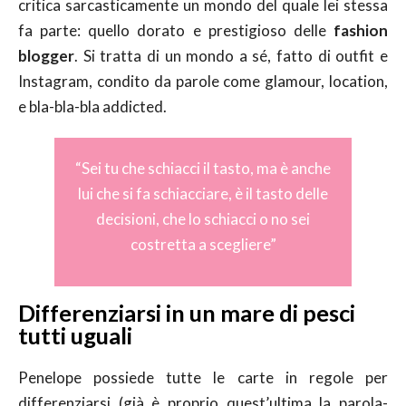
critica sarcasticamente un mondo del quale lei stessa
fa parte: quello dorato e prestigioso delle
fashion
blogger
. Si tratta di un mondo a sé, fatto di outfit e
Instagram, condito da parole come glamour, location,
e bla-bla-bla addicted.
“Sei tu che schiacci il tasto, ma è anche
lui che si fa schiacciare, è il tasto delle
decisioni, che lo schiacci o no sei
costretta a scegliere”
Differenziarsi in un mare di pesci
tutti uguali
Penelope possiede tutte le carte in regole per
differenziarsi (già è proprio quest’ultima la parola-