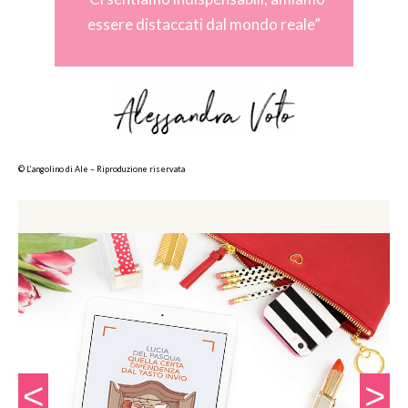
essere distaccati dal mondo reale”
© L’angolino di Ale – Riproduzione riservata