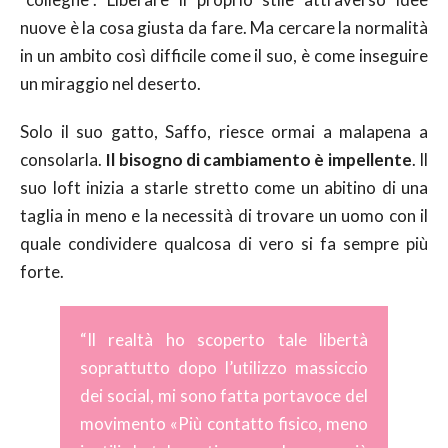
nuove è la cosa giusta da fare. Ma cercare la normalità
in un ambito così difficile come il suo, è come inseguire
un miraggio nel deserto.
Solo il suo gatto, Saffo, riesce ormai a malapena a
consolarla.
Il bisogno di cambiamento è impellente
. Il
suo loft inizia a starle stretto come un abitino di una
taglia in meno e la necessità di trovare un uomo con il
quale condividere qualcosa di vero si fa sempre più
forte.
“Il realtà ho scoperto tale libertà
soprattutto dopo l’utilizzo massiccio
dei social, mi sono fatta portavoce del
movimento «Più contatto fisico, meno