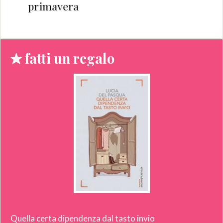
primavera
fatti un regalo
Quella certa dipendenza dal tasto invio