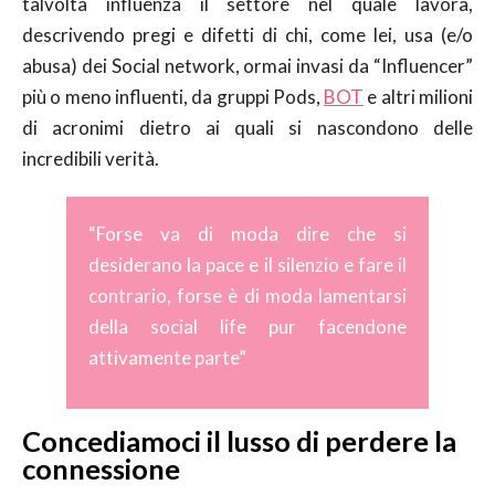
talvolta influenza il settore nel quale lavora,
descrivendo pregi e difetti di chi, come lei, usa (e/o
abusa) dei Social network, ormai invasi da “Influencer”
più o meno influenti, da gruppi Pods,
BOT
e altri milioni
di acronimi dietro ai quali si nascondono delle
incredibili verità.
“Forse va di moda dire che si
desiderano la pace e il silenzio e fare il
contrario, forse è di moda lamentarsi
della social life pur facendone
attivamente parte”
Concediamoci il lusso di perdere la
connessione