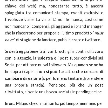
chiave del web) ma, nonostante tutto, è ancora
spiaggiata tra comunicati stampa, eventi esclusivi e
frivolezze varie. La visibilità non le manca, così come
non mancano i compensi, gli agganci e i brand manager
che la rincorrono per proporle l’ultimo prodotto “
must
have
” di stagione da lanciare, pubblicizzare e twittare.
Si destreggia bene tra i vari bruch, gli incontri di lavoro
con le agenzie, la palestra e i post super-condivisi sui
Social per attirare nuovi followers. Ma quando se ne ha
fin sopra i capelli,
non si può far altro che cercare di
cambiare direzione
(o per lo meno tentare di prendere
una propria strada). Penelope, più che un post
ritwittato, si sente una bozza lasciata in pending nel pc.
In una Milano che ormai non ha più tempo nemmeno per