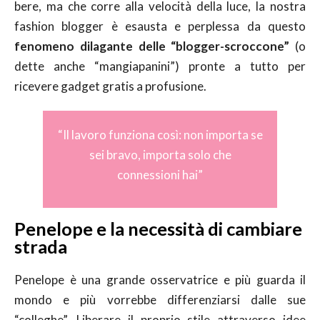
bere, ma che corre alla velocità della luce, la nostra
fashion blogger è esausta e perplessa da questo
fenomeno dilagante delle “blogger-scroccone”
(o
dette anche “mangiapanini”) pronte a tutto per
ricevere gadget gratis a profusione.
“Il lavoro funziona così: non importa se
sei bravo, importa solo che
connessioni hai”
Penelope e la necessità di cambiare
strada
Penelope è una grande osservatrice e più guarda il
mondo e più vorrebbe differenziarsi dalle sue
“colleghe”. Liberare il proprio stile attraverso idee