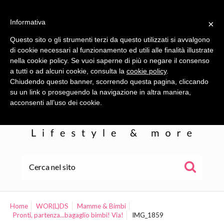
Informativa
×
Questo sito o gli strumenti terzi da questo utilizzati si avvalgono
di cookie necessari al funzionamento ed utili alle finalità illustrate
nella cookie policy. Se vuoi saperne di più o negare il consenso
a tutti o ad alcuni cookie, consulta la
cookie policy
.
Chiudendo questo banner, scorrendo questa pagina, cliccando
su un link o proseguendo la navigazione in altra maniera,
acconsenti all’uso dei cookie.
HOME
ALE
Home
WOR(L)DS
Mamme & Bimbi
Pronti, partenza...bagaglio bimbi! Via!
IMG_1859
WOR(L)DS