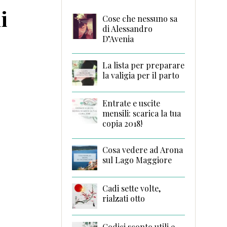
i
Cose che nessuno sa
di Alessandro
D’Avenia
La lista per preparare
la valigia per il parto
Entrate e uscite
mensili: scarica la tua
copia 2018!
Cosa vedere ad Arona
sul Lago Maggiore
Cadi sette volte,
rialzati otto
Codici sconto utili e