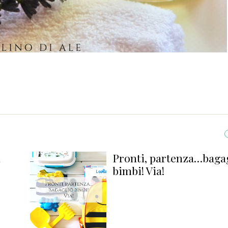
rtenza…bagaglio
Sette riti
giappones
Jaubert