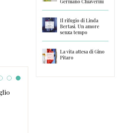
Germano Chiaverini
Il rifugio di Linda
Bertasi. Un amore
senza tempo
La vita attesa di Gino
Pitaro
 di bellezza
e di Elodie-Joy