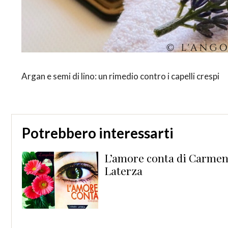
Argan e semi di lino: un rimedio contro i capelli crespi
Potrebbero interessarti
ta di Carmen
Pronti, pa
bimbi! Via!