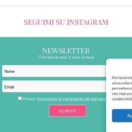
SEGUIMI SU INSTAGRAM
NEWSLETTER
Ti invierò le news 1 volta al mese
Per fornire 
e/o accedere 
permetterà d
sito. Non ac
Privacy:
Acconsento al trattamento dei dati personali
caratteristic
Ac