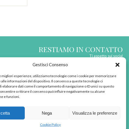
RESTIAMO IN CONTATTO
Ti aspetto sui social
Gestisci Consenso
le migliori esperienze, utilizziamo tecnologie come i cookie per memorizzare
alle informazioni del dispositivo. Il consenso a queste tecnologie ci
i elaborare dati come il comportamento di navigazione o ID unici su questo
born in
MaMaStudiOs
consentire o ritirare il consenso può influire negativamente su alcune
he e funzioni.
cetta
Nega
Visualizza le preferenze
Cookie Policy