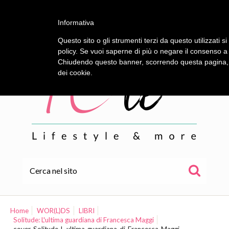
Informativa
Questo sito o gli strumenti terzi da questo utilizzati s
policy. Se vuoi saperne di più o negare il consenso a 
Chiudendo questo banner, scorrendo questa pagina, c
dei cookie.
HOME
ALE
Home
WOR(L)DS
LIBRI
Solitude: L'ultima guardiana di Francesca Maggi
WOR(L)DS