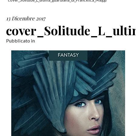
cover_Solitude_L_ultima_guardiana_di_Francesca_Maggi
SERVIZI
13 Dicembre 2017
cover_Solitude_L_ult
COLLABORAZIONI
Pubblicato in
CONTATTI