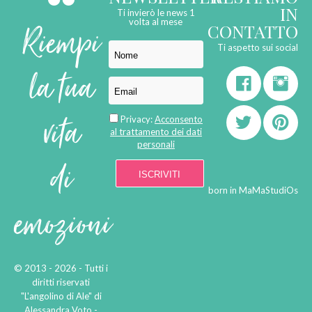
IN
Ti invierò le news 1
Riempi
volta al mese
CONTATTO
Ti aspetto sui social
la tua
vita
Privacy:
Acconsento
al trattamento dei dati
personali
di
born in
MaMaStudiOs
emozioni
© 2013 - 2026 - Tutti i
diritti riservati
"L'angolino di Ale" di
Alessandra Voto -