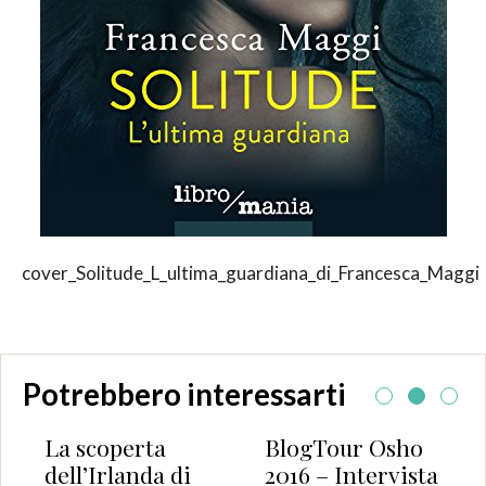
cover_Solitude_L_ultima_guardiana_di_Francesca_Maggi
Potrebbero interessarti
operta
BlogTour Osho
Le regole 
rlanda di
2016 – Intervista
e dell’Amo