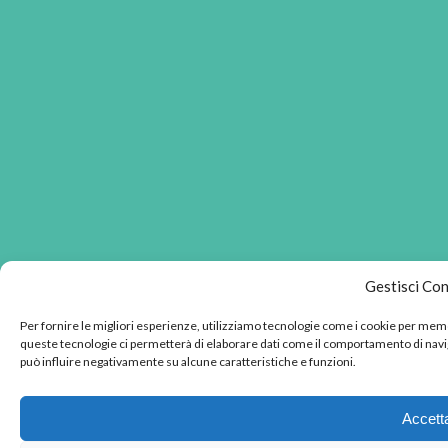
Gestisci Co
Per fornire le migliori esperienze, utilizziamo tecnologie come i cookie per memo
queste tecnologie ci permetterà di elaborare dati come il comportamento di navig
può influire negativamente su alcune caratteristiche e funzioni.
Accett