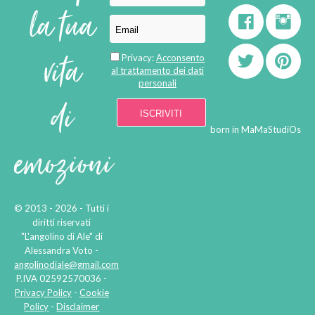
la tua
vita
Privacy:
Acconsento
al trattamento dei dati
personali
di
born in
MaMaStudiOs
emozioni
© 2013 - 2026 - Tutti i
diritti riservati
"L'angolino di Ale" di
Alessandra Voto -
angolinodiale@gmail.com
P.IVA 02592570036 -
Privacy Policy
-
Cookie
Policy
-
Disclaimer