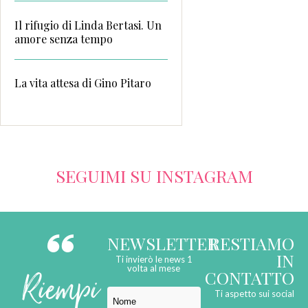
Il rifugio di Linda Bertasi. Un
amore senza tempo
La vita attesa di Gino Pitaro
SEGUIMI SU INSTAGRAM
NEWSLETTER
RESTIAMO
IN
Ti invierò le news 1
Riempi
volta al mese
CONTATTO
Ti aspetto sui social