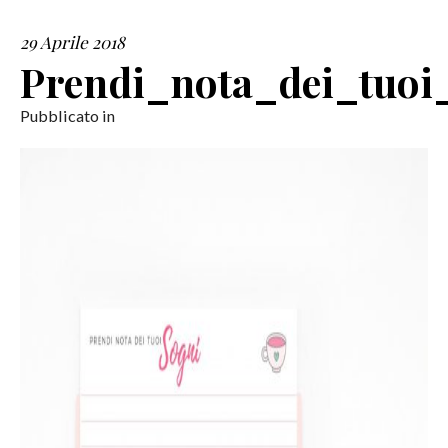
29 Aprile 2018
SERVIZI
Prendi_nota_dei_tuoi_
COLLABORAZIONI
Pubblicato in
CONTATTI